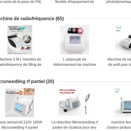
e soins de la peau de Pdt,
flexible d'équipement de
photodynamiqu
achine faciale jaune bleue
rajeunissement de peau
d'utilisation à 
ouge de thérapie de lumière
menée par conception en
le rajeunisse
de 5 couleurs
porte-à-faux
indo
chine de radiofréquence
(65)
Machine S M L Handles de
L adipocyte de
Machine de ra
adiofréquence de lifting de
rétrécissement de machine
de petit pain d
hérapie de lumière de LED
de radiofréquence de l'écran
360 degrés po
tactile 1.2MHz de poignée
d'enlèvement 
toutes les parties du corps
croneedling rf partiel
(20)
eau serrant AC110V 180W
La réduction Microneedling rf
machine facia
Microneedling rf partiel
partiel de cicatrice pour des
chaleur profon