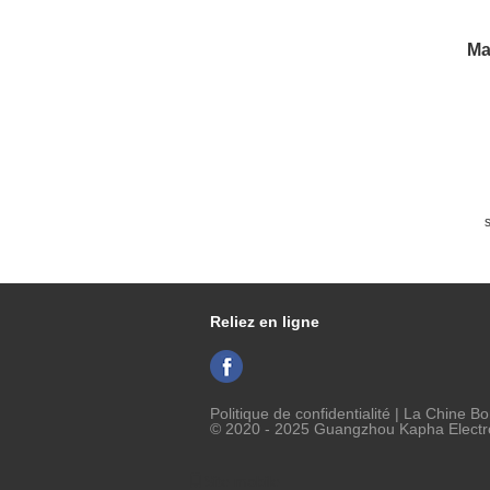
Ma
e
Reliez en ligne
Politique de confidentialité
| La Chine Bo
© 2020 - 2025 Guangzhou Kapha Electron
Site mobile