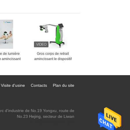
artielle de
cicatrice de machine de
edling
l'écran tactile rf Microneedle
de 10,4 pouces
e de lumière
Gros corps de retrait
m amincissant
amincissant le dispositif
chine formant
Emerald Laser Green Light
 perte de poids
532nm non envahissant
Visite d'usine
Contacts
Plan du site
rc d'industrie de No.19 Yongxu, route de
No.23 Hejing, secteur de Liwan
ki_kaphatech@163.com