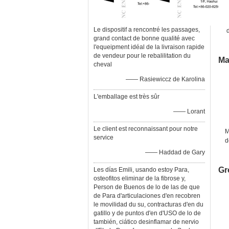
Le dispositif a rencontré les passages,
grand contact de bonne qualité avec
l'equeipment idéal de la livraison rapide
de vendeur pour le rebalilitation du
Ma
cheval
—— Rasiewiccz de Karolina
L'emballage est très sûr
—— Lorant
Le client est reconnaissant pour notre
M
service
d
—— Haddad de Gary
Gr
Les días Emili, usando estoy Para,
osteofitos eliminar de la fibrose y,
Person de Buenos de lo de las de que
de Para d'articulaciones d'en recobren
le movilidad du su, contracturas d'en du
gatillo y de puntos d'en d'USO de lo de
también, ciático desinflamar de nervio