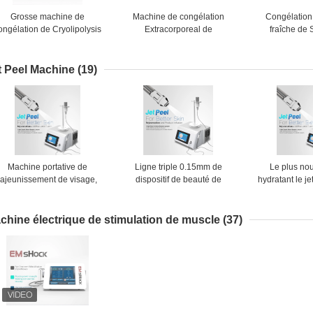
Grosse machine de
Machine de congélation
Congélation
ongélation de Cryolipolysis
Extracorporeal de
fraîche de
our le gros traitement de la
Cryolipolysis d'onde choc
Thearpy Cryo
réduction ED
grosse
d'enlèvement 
gro
t Peel Machine
(19)
Machine portative de
Ligne triple 0.15mm de
Le plus nou
rajeunissement de visage,
dispositif de beauté de
hydratant le je
machine de Dermabrasion
machine de Jet Peel de
peau faciale 
d'aspiration de point noir
station thermale de peau
profondéme
pour absorber mieux
machine mes
chine électrique de stimulation de muscle
(37)
peau de jet d'a
C