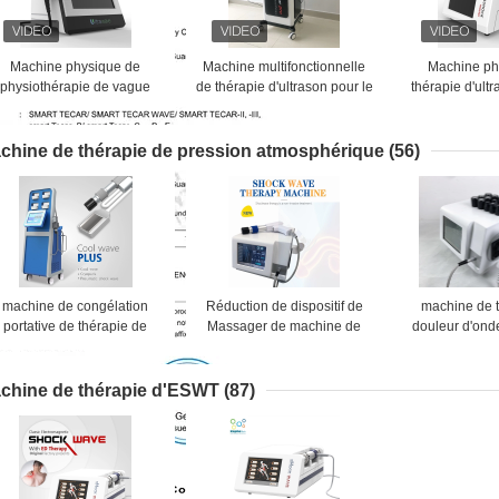
Machine physique de
Machine multifonctionnelle
Machine ph
physiothérapie de vague
de thérapie d'ultrason pour le
thérapie d'ult
d'ultrason pour Fasciitis
dysfonctionnement érectile
pour la douleu
plantaire
de cheville
chine de thérapie de pression atmosphérique
(56)
machine de congélation
Réduction de dispositif de
machine de 
portative de thérapie de
Massager de machine de
douleur d'ond
ression atmosphérique de
thérapie d'onde de choc de
pression at
yolipolysis de 4 protections
pression atmosphérique
21Hz en réd
fraîches grosse, corps non
d'ESWT grosse
cellul
chine de thérapie d'ESWT
(87)
nvahissant amincissant la
machine