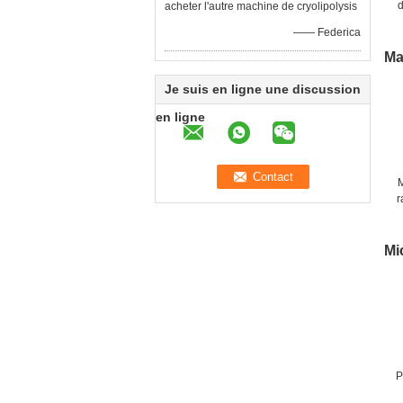
d
acheter l'autre machine de cryolipolysis
m
—— Federica
r
Ma
Je suis en ligne une discussion
en ligne
r
t
Mi
P