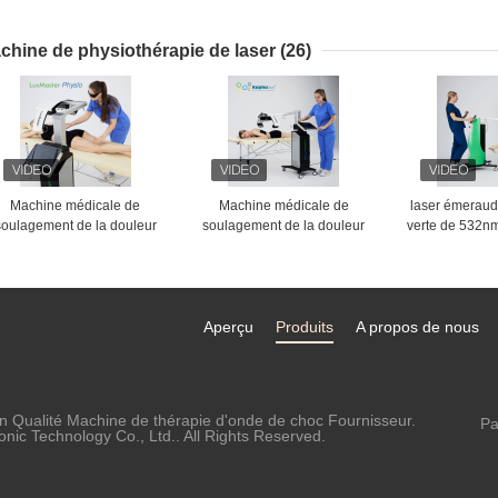
cicatrices d'acné pèlent
de beauté p
reblanchir la machine
Microne
chine de physiothérapie de laser
(26)
Machine médicale de
Machine médicale de
laser émeraud
soulagement de la douleur
soulagement de la douleur
verte de 532n
n verre 3 froids de thérapie
en verre 3 froids de thérapie
le corps de ma
de laser de dispositif de
de laser de dispositif de
le dispositif de
physiothérapie
physiothérapie
Aperçu
Produits
A propos de nous
n Qualité Machine de thérapie d'onde de choc Fournisseur.
Pa
ic Technology Co., Ltd.. All Rights Reserved.