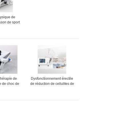
ysique de
rason de sport
r lombo-sacrée
 d'entorse
thérapie de
Dysfonctionnement érectile
e de choc de
de réduction de cellulites de
mosphérique
machine de thérapie de
uisant des
pression atmosphérique
ites
d'OEM