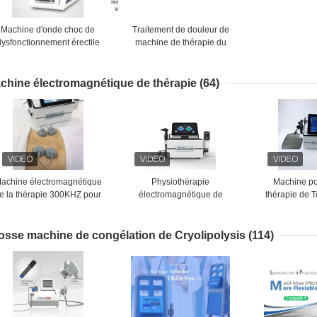
Machine d'onde choc de
Traitement de douleur de
dysfonctionnement érectile
machine de thérapie du
pour le soulagement de
dysfonctionnement érectile
douleurs de dos
ESWT d'onde choc
chine électromagnétique de thérapie
(64)
achine électromagnétique
Physiothérapie
Machine po
e la thérapie 300KHZ pour
électromagnétique de
thérapie de 
la formation de corps
diathermie de la machine de
choc du vide
congélation de Plused
traitement
grosse SME
osse machine de congélation de Cryolipolysis
(114)