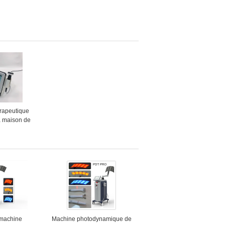
rapeutique
a maison de
e d'ultrason
gement de la
de corps
 machine
Machine photodynamique de