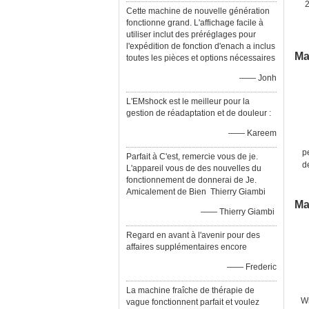
Cette machine de nouvelle génération
fonctionne grand. L'affichage facile à
utiliser inclut des préréglages pour
l'expédition de fonction d'enach a inclus
Ma
toutes les pièces et options nécessaires
—— Jonh
L'EMshock est le meilleur pour la
gestion de réadaptation et de douleur :
—— Kareem
p
Parfait à C'est, remercie vous de je.
d
L'appareil vous de des nouvelles du
fonctionnement de donnerai de Je.
Amicalement de Bien Thierry Giambi
Ma
—— Thierry Giambi
Regard en avant à l'avenir pour des
affaires supplémentaires encore
—— Frederic
La machine fraîche de thérapie de
Wr
vague fonctionnent parfait et voulez