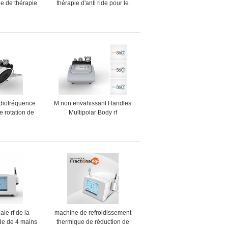
e de thérapie
thérapie d'anti ride pour le
la maison pour
traitement d'acné/retrait de
ment de peau
colorant
lore
diofréquence
M non envahissant Handles
e rotation de
Multipolar Body rf
ur la machine
amincissant la machine
de cellulites
le rf de la
machine de refroidissement
de de 4 mains
thermique de réduction de