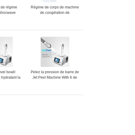
 de régime
Régime de corps de machine
 Shocwave
de congélation de
 de machine
Cryolipolysis de cavitation de
de cellulites
vide gros
sse
vel Israël
Pelez la pression de barre de
t hydratant la
Jet Peel Machine With 6 de
ne nettoyant
rajeunissement
nt aucune
otherapy de
iguille avec du
E