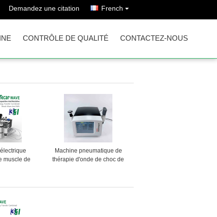
Demandez une citation
French
INE
CONTRÔLE DE QUALITÉ
CONTACTEZ-NOUS
 électrique
Machine pneumatique de
e muscle de
thérapie d'onde de choc de
diathermie
l'ultrason 21Hz
oc de Tecar