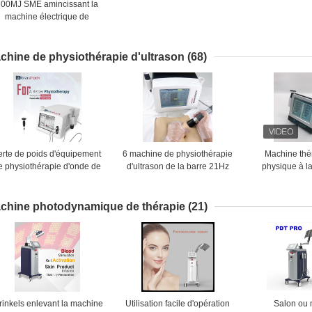
200MJ SME amincissant la
machine électrique de
stimulation de muscle
chine de physiothérapie d'ultrason
(68)
erte de poids d'équipement
6 machine de physiothérapie
Machine thé
e physiothérapie d'onde de
d'ultrason de la barre 21Hz
physique à l
choc de l'ultrason 3MHz
pour le traitement plantaire
physiothérapi
de Fasciitis de réadaptation
pour le soula
douleur 
chine photodynamique de thérapie
(21)
inkels enlevant la machine
Utilisation facile d'opération
Salon ou