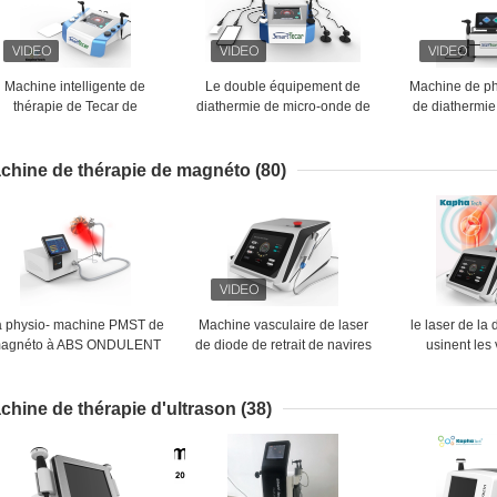
Machine intelligente de
Le double équipement de
Machine de ph
thérapie de Tecar de
diathermie de micro-onde de
de diathermie
radiofréquence pour la
la machine de diathermie de
récupérat
physiothérapie
thérapie de Tecar de poignée
réadaptation d
de 80mm rf Tecar pour le
spo
chine de thérapie de magnéto
(80)
muscle détendent
a physio- machine PMST de
Machine vasculaire de laser
le laser de l
agnéto à ABS ONDULENT
de diode de retrait de navires
usinent les
le dispositif magnétique de
pour la physiothérapie
sanguins vas
hysiothérapie de Massager
l'araignée vei
de dos de PEMF
chine de thérapie d'ultrason
(38)