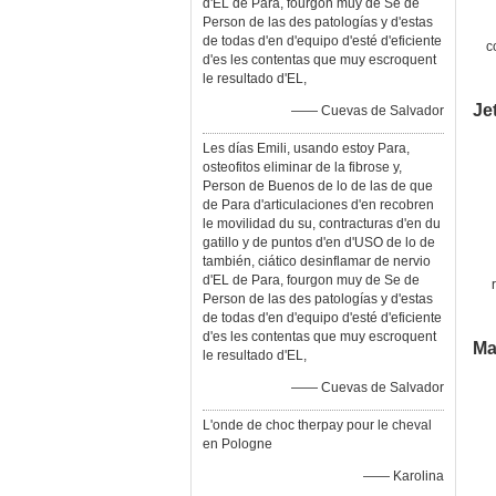
d'EL de Para, fourgon muy de Se de
Person de las des patologías y d'estas
de todas d'en d'equipo d'esté d'eficiente
c
d'es les contentas que muy escroquent
p
le resultado d'EL,
Je
—— Cuevas de Salvador
Les días Emili, usando estoy Para,
osteofitos eliminar de la fibrose y,
Person de Buenos de lo de las de que
de Para d'articulaciones d'en recobren
le movilidad du su, contracturas d'en du
gatillo y de puntos d'en d'USO de lo de
también, ciático desinflamar de nervio
d'EL de Para, fourgon muy de Se de
Person de las des patologías y d'estas
de todas d'en d'equipo d'esté d'eficiente
d'es les contentas que muy escroquent
Ma
le resultado d'EL,
—— Cuevas de Salvador
L'onde de choc therpay pour le cheval
en Pologne
—— Karolina