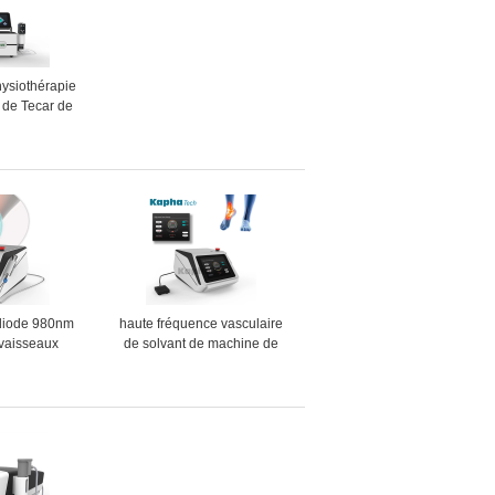
ysiothérapie
 de Tecar de
ion et de
e blessure de
rts
a diode 980nm
haute fréquence vasculaire
 vaisseaux
de solvant de machine de
culaires que
retrait de veine de l'araignée
ne le retrait
1064nm