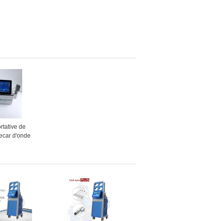
rtative de
Tecar d'onde
 SME pour le
 de fasce