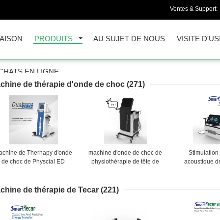
Ventes & Support:
AISON
PRODUITS
AU SUJET DE NOUS
VISITE D'US
CHATS EN LIGNE
chine de thérapie d'onde de choc
(271)
achine de Therhapy d'onde
machine d'onde de choc de
Stimulation
de choc de Physcial ED
physiothérapie de tête de
acoustique d
21HZ d'écran tactile
60mm Tecar pour la blessure
machine de 
de sport
d'onde de ch
chine de thérapie de Tecar
(221)