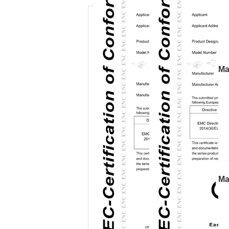
Ma
p
Cr
Ma
e