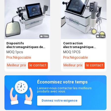
Dispositifs
Contraction
électromagnétiques de
électromagnétique
thérapie de machine de
portative de stimulation
MOQ:
1pcs
MOQ:
1PCS
thérapie de diathermie de
de muscle de machine de
Prix:
Négociable
Prix:
Négociable
SME
thérapie
Meilleur prix
le contact
Meilleur prix
le contact
Économisez votre temps
Laissez-nous contacter les meilleurs
produits avec vous.
Donnez votre exigence