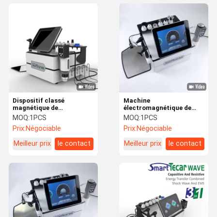
Dispositif classé
Machine
magnétique de
électromagnétique de
congélation de thérapie
soulagement de la
MOQ:
1PCS
MOQ:
1PCS
d'impulsion de machine
douleur de corps de
Prix:
Négociable
Prix:
Négociable
électromagnétique de
thérapie de test machine
thérapie de Diathermu
de la thérapie 200MJ
Meilleur prix
le contact
Meilleur prix
le contact
gros