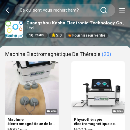
Guangzhou Kapha Electronic Technology Co.,
Ltd.
10
5.0
Fournisseur vérifié
YEARS
Machine Électromagnétique De Thérapie
(20)
Machine
Physiothérapie
électromagnétique de la
électromagnétique de
thérapie 300KHZ pour la
diathermie de la machine
MOQ:
1pcs
MOQ:
1pcs