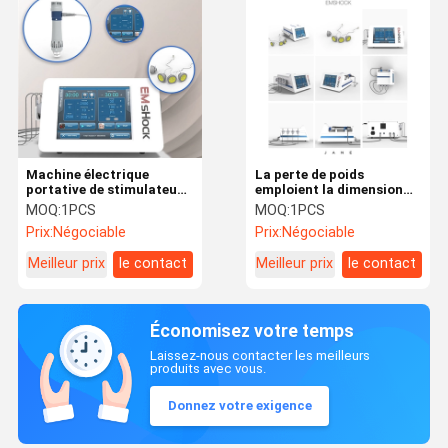
Machine électrique
La perte de poids
portative de stimulateur
emploient la dimension
de muscle, 5 taille
compacte de muscle de
MOQ:
1PCS
MOQ:
1PCS
différente SME
machine électrique de
Prix:
Négociable
Prix:
Négociable
amincissant la machine
stimulation
Meilleur prix
le contact
Meilleur prix
le contact
Économisez votre temps
Laissez-nous contacter les meilleurs
produits avec vous.
Donnez votre exigence