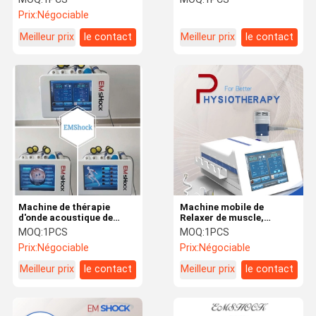
la thérapie d'onde de choc
Prix:
Négociable
Meilleur prix
le contact
Meilleur prix
le contact
Machine de thérapie
Machine mobile de
d'onde acoustique de
Relaxer de muscle,
soulagement de la
machine de décharge
MOQ:
1PCS
MOQ:
1PCS
douleur, machine
électrique pour l'usage
Prix:
Négociable
Prix:
Négociable
d'impulsion de muscle
facile de muscles
pour le traitement d'ED
Meilleur prix
le contact
Meilleur prix
le contact