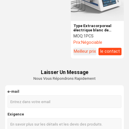
Type Extracorporeal
électrique blanc de
thérapie d'onde de choc
MOQ:
1PCS
d'intensité réduite de
Prix:
Négociable
machine de stimulation
de muscle
Meilleur prix
le contact
Laisser Un Message
Nous Vous Répondrons Rapidement
e-mail
Maison
Produits
Au Sujet De
Visite
Exigence
Nous
D'usine