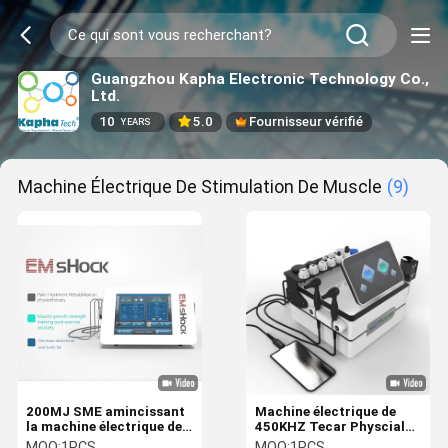
Guangzhou Kapha Electronic Technology Co.,
Ltd.
10
5.0
Fournisseur vérifié
YEARS
Machine Électrique De Stimulation De Muscle
(9)
200MJ SME amincissant
Machine électrique de
la machine électrique de
450KHZ Tecar Physcial
stimulation de muscle
Muslce Stimualtion avec
MOQ:
1PCS
MOQ:
1PCS