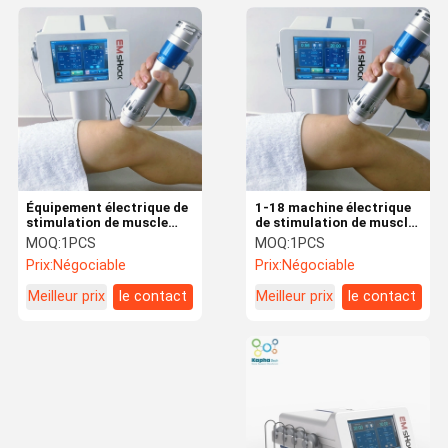
Équipement électrique de
1-18 machine électrique
stimulation de muscle
de stimulation de muscle
d'écran tactile avec
d'hertz pour la réduction
MOQ:
1PCS
MOQ:
1PCS
l'émetteur différent de la
de cellulites/soulagement
Prix:
Négociable
Prix:
Négociable
taille 5
de la douleur de corps
Meilleur prix
le contact
Meilleur prix
le contact