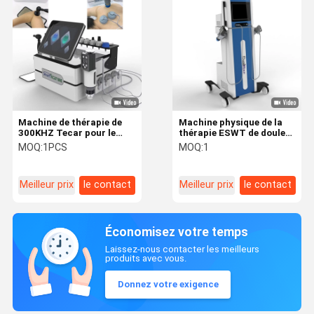
Machine de thérapie de
Machine physique de la
300KHZ Tecar pour le
thérapie ESWT de douleur
corps formant,
avec la poignée
MOQ:
1PCS
MOQ:
1
soulagement de la
pneumatique d'onde de
douleur, traitement d'ED
choc
Meilleur prix
le contact
Meilleur prix
le contact
Économisez votre temps
Laissez-nous contacter les meilleurs
produits avec vous.
Donnez votre exigence