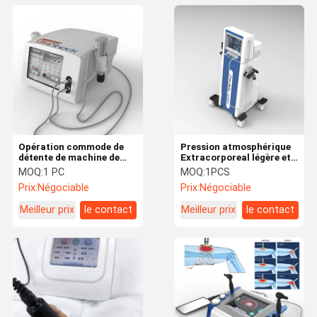
Opération commode de
Pression atmosphérique
détente de machine de
Extracorporeal légère et
physiothérapie d'ultrason
machine
MOQ:
1 PC
MOQ:
1PCS
de muscle
électromagnétique de
Prix:
Négociable
Prix:
Négociable
thérapie d'onde choc,
machine de thérapie de
Meilleur prix
le contact
Meilleur prix
le contact
perte de poids