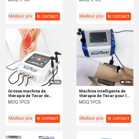
la chaleur profonde rf
Meilleur prix
le contact
Meilleur prix
le contact
Grosse machine de
Machine intelligente de
thérapie de Tecar de
thérapie de Tecar pour la
retrait avec l'écran
douleur lombo-sacrée
MOQ:
1PCS
MOQ:
1PCS
tactile de 10,4 pouces
plantaire de Fasciitis de
LED
blessure de sport
Meilleur prix
le contact
Meilleur prix
le contact