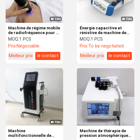
Machine de régime mobile
Énergie capacitive et
de radiofréquence pour la
résistive de machine de
perte de poids de forme
thérapie de Diathermal
MOQ:
1 PCS
MOQ:
1 PCS
de corps
Tecar
Prix:
Négociable
Prix:
To be negotiated
Meilleur prix
le contact
Meilleur prix
le contact
Maison
Produits
Au Sujet De
Visite
Nous
D'usine
Machine
Machine de thérapie de
multifonctionnelle de
pression atmosphérique