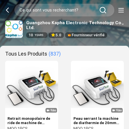
Guangzhou Kapha Electronic Technology Co.,
Ltd.
10
5.0
Fournisseur vérifié
YEARS
Tous Les Produits
(837)
Retrait monopolaire de
Peau serrant la machine
ride de machine de
de diathermie de 20mm
thérapie de diathermie de
300W Tecar
MOQ:
1PCS
MOQ:
1PCS