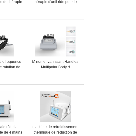
e de thérapie
thérapie d'anti ride pour le
la maison pour
traitement d'acné/retrait de
ment de peau
colorant
lore
diofréquence
M non envahissant Handles
e rotation de
Multipolar Body rf
ur la machine
amincissant la machine
de cellulites
le rf de la
machine de refroidissement
de de 4 mains
thermique de réduction de