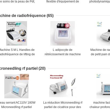
e soins de la peau de Pdt,
flexible d'équipement de
photodynamiqu
achine faciale jaune bleue
rajeunissement de peau
d'utilisation à 
ouge de thérapie de lumière
menée par conception en
le rajeunisse
de 5 couleurs
porte-à-faux
indo
chine de radiofréquence
(65)
Machine S M L Handles de
L adipocyte de
Machine de ra
adiofréquence de lifting de
rétrécissement de machine
de petit pain d
hérapie de lumière de LED
de radiofréquence de l'écran
360 degrés po
tactile 1.2MHz de poignée
d'enlèvement 
toutes les parties du corps
croneedling rf partiel
(20)
eau serrant AC110V 180W
La réduction Microneedling rf
machine facia
Microneedling rf partiel
partiel de cicatrice pour des
chaleur profon