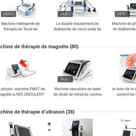
Machine intelligente de
Le double équipement de
Machine de ph
thérapie de Tecar de
diathermie de micro-onde de
de diathermie
radiofréquence pour la
la machine de diathermie de
récupérat
physiothérapie
thérapie de Tecar de poignée
réadaptation d
de 80mm rf Tecar pour le
spo
chine de thérapie de magnéto
(80)
muscle détendent
a physio- machine PMST de
Machine vasculaire de laser
le laser de l
agnéto à ABS ONDULENT
de diode de retrait de navires
usinent les
le dispositif magnétique de
pour la physiothérapie
sanguins vas
hysiothérapie de Massager
l'araignée vei
de dos de PEMF
chine de thérapie d'ultrason
(38)