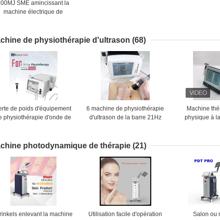
200MJ SME amincissant la
machine électrique de
stimulation de muscle
chine de physiothérapie d'ultrason
(68)
erte de poids d'équipement
6 machine de physiothérapie
Machine thé
e physiothérapie d'onde de
d'ultrason de la barre 21Hz
physique à l
choc de l'ultrason 3MHz
pour le traitement plantaire
physiothérapi
de Fasciitis de réadaptation
pour le soula
douleur 
chine photodynamique de thérapie
(21)
inkels enlevant la machine
Utilisation facile d'opération
Salon ou