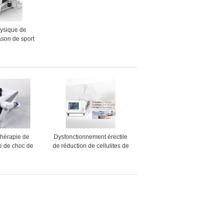
ysique de
rason de sport
r lombo-sacrée
 d'entorse
thérapie de
Dysfonctionnement érectile
e de choc de
de réduction de cellulites de
mosphérique
machine de thérapie de
uisant des
pression atmosphérique
ites
d'OEM