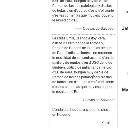
d'EL de Para, fourgon muy de Se de
Person de las des patologías y d'estas
de todas d'en d'equipo d'esté d'eficiente
c
d'es les contentas que muy escroquent
p
le resultado d'EL,
Je
—— Cuevas de Salvador
Les días Emili, usando estoy Para,
osteofitos eliminar de la fibrose y,
Person de Buenos de lo de las de que
de Para d'articulaciones d'en recobren
le movilidad du su, contracturas d'en du
gatillo y de puntos d'en d'USO de lo de
también, ciático desinflamar de nervio
d'EL de Para, fourgon muy de Se de
Person de las des patologías y d'estas
de todas d'en d'equipo d'esté d'eficiente
d'es les contentas que muy escroquent
Ma
le resultado d'EL,
—— Cuevas de Salvador
L'onde de choc therpay pour le cheval
en Pologne
—— Karolina