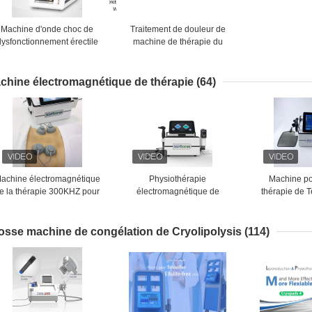
Machine d'onde choc de
Traitement de douleur de
dysfonctionnement érectile
machine de thérapie du
pour le soulagement de
dysfonctionnement érectile
douleurs de dos
ESWT d'onde choc
chine électromagnétique de thérapie
(64)
achine électromagnétique
Physiothérapie
Machine po
e la thérapie 300KHZ pour
électromagnétique de
thérapie de 
la formation de corps
diathermie de la machine de
choc du vide
congélation de Plused
traitement
grosse SME
osse machine de congélation de Cryolipolysis
(114)