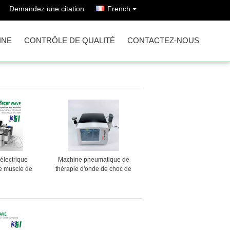
Demandez une citation
French
INE
CONTRÔLE DE QUALITÉ
CONTACTEZ-NOUS
 électrique
Machine pneumatique de
e muscle de
thérapie d'onde de choc de
diathermie
l'ultrason 21Hz
oc de Tecar