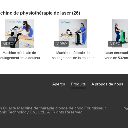
cicatrices d'acné pèlent
de beauté p
reblanchir la machine
Microne
chine de physiothérapie de laser
(26)
Machine médicale de
Machine médicale de
laser émeraud
soulagement de la douleur
soulagement de la douleur
verte de 532n
n verre 3 froids de thérapie
en verre 3 froids de thérapie
le corps de ma
de laser de dispositif de
de laser de dispositif de
le dispositif de
physiothérapie
physiothérapie
Aperçu
Produits
A propos de nous
n Qualité Machine de thérapie d'onde de choc Fournisseur.
Pa
ic Technology Co., Ltd.. All Rights Reserved.