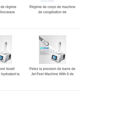
 de régime
Régime de corps de machine
 Shocwave
de congélation de
 de machine
Cryolipolysis de cavitation de
de cellulites
vide gros
sse
vel Israël
Pelez la pression de barre de
t hydratant la
Jet Peel Machine With 6 de
ne nettoyant
rajeunissement
nt aucune
otherapy de
iguille avec du
E