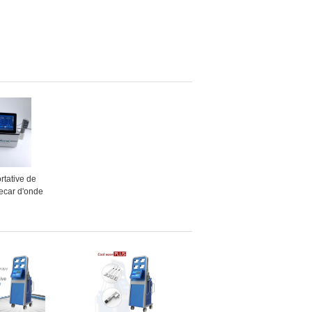
rtative de
Tecar d'onde
 SME pour le
 de fasce