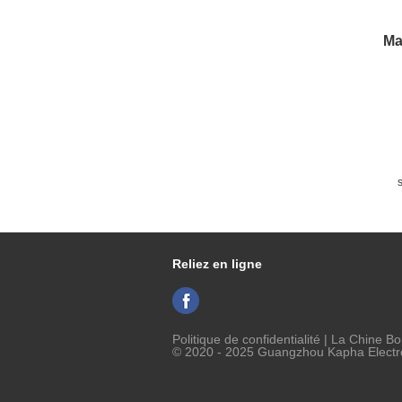
Ma
e
Reliez en ligne
Politique de confidentialité
| La Chine Bo
© 2020 - 2025 Guangzhou Kapha Electron
Site mobile