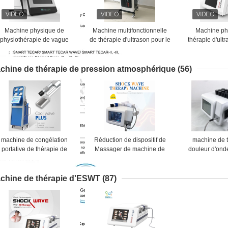
Machine physique de
Machine multifonctionnelle
Machine ph
physiothérapie de vague
de thérapie d'ultrason pour le
thérapie d'ult
d'ultrason pour Fasciitis
dysfonctionnement érectile
pour la douleu
plantaire
de cheville
chine de thérapie de pression atmosphérique
(56)
machine de congélation
Réduction de dispositif de
machine de 
portative de thérapie de
Massager de machine de
douleur d'ond
ression atmosphérique de
thérapie d'onde de choc de
pression at
yolipolysis de 4 protections
pression atmosphérique
21Hz en réd
fraîches grosse, corps non
d'ESWT grosse
cellul
chine de thérapie d'ESWT
(87)
nvahissant amincissant la
machine