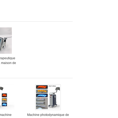
rapeutique
a maison de
e d'ultrason
gement de la
de corps
 machine
Machine photodynamique de