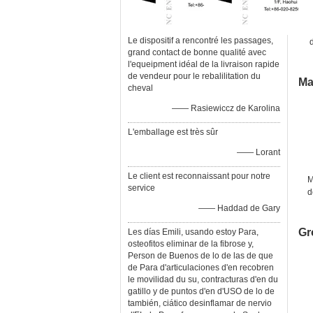
Le dispositif a rencontré les passages,
grand contact de bonne qualité avec
l'equeipment idéal de la livraison rapide
de vendeur pour le rebalilitation du
Ma
cheval
—— Rasiewiccz de Karolina
L'emballage est très sûr
—— Lorant
Le client est reconnaissant pour notre
M
service
d
—— Haddad de Gary
Gr
Les días Emili, usando estoy Para,
osteofitos eliminar de la fibrose y,
Person de Buenos de lo de las de que
de Para d'articulaciones d'en recobren
le movilidad du su, contracturas d'en du
gatillo y de puntos d'en d'USO de lo de
también, ciático desinflamar de nervio