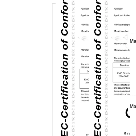
Ma
p
Cr
Ma
e