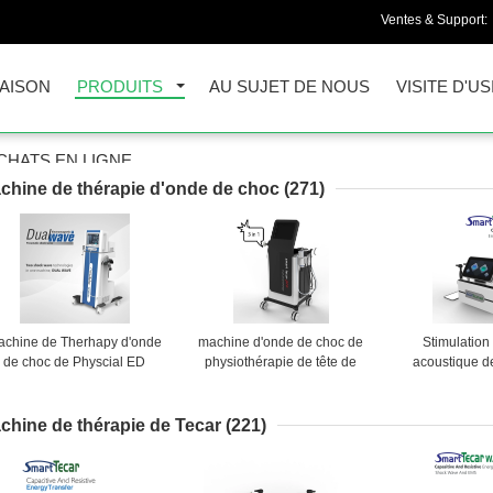
Ventes & Support:
AISON
PRODUITS
AU SUJET DE NOUS
VISITE D'US
CHATS EN LIGNE
chine de thérapie d'onde de choc
(271)
achine de Therhapy d'onde
machine d'onde de choc de
Stimulation
de choc de Physcial ED
physiothérapie de tête de
acoustique d
21HZ d'écran tactile
60mm Tecar pour la blessure
machine de 
de sport
d'onde de ch
chine de thérapie de Tecar
(221)