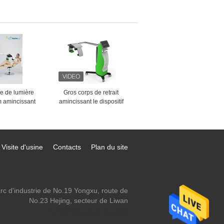
artielle de
cicatrice de machine de
edling
l'écran tactile rf Microneedle
de 10,4 pouces
e de lumière
Gros corps de retrait
m amincissant
amincissant le dispositif
chine formant
Emerald Laser Green Light
 perte de poids
532nm non envahissant
Visite d'usine
Contacts
Plan du site
rc d'industrie de No.19 Yongxu, route de
No.23 Hejing, secteur de Liwan
ki_kaphatech@163.com