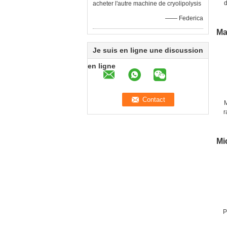
d
acheter l'autre machine de cryolipolysis
m
—— Federica
r
Ma
Je suis en ligne une discussion
en ligne
r
t
Mi
P