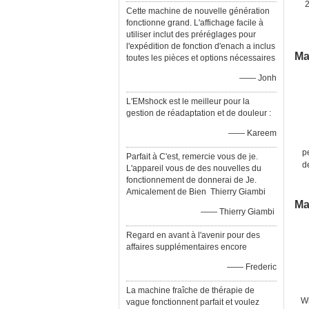
Cette machine de nouvelle génération
fonctionne grand. L'affichage facile à
utiliser inclut des préréglages pour
l'expédition de fonction d'enach a inclus
Ma
toutes les pièces et options nécessaires
—— Jonh
L'EMshock est le meilleur pour la
gestion de réadaptation et de douleur :
—— Kareem
p
Parfait à C'est, remercie vous de je.
d
L'appareil vous de des nouvelles du
fonctionnement de donnerai de Je.
Amicalement de Bien Thierry Giambi
Ma
—— Thierry Giambi
Regard en avant à l'avenir pour des
affaires supplémentaires encore
—— Frederic
La machine fraîche de thérapie de
Wr
vague fonctionnent parfait et voulez