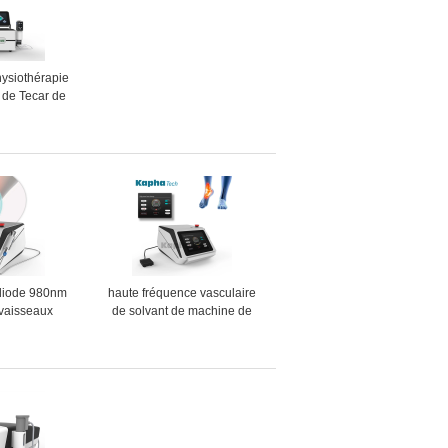
ysiothérapie
 de Tecar de
ion et de
e blessure de
rts
a diode 980nm
haute fréquence vasculaire
 vaisseaux
de solvant de machine de
culaires que
retrait de veine de l'araignée
ne le retrait
1064nm