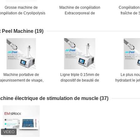
Grosse machine de
Machine de congélation
Congélation
ongélation de Cryolipolysis
Extracorporeal de
fraîche de
our le gros traitement de la
Cryolipolysis d'onde choc
Thearpy Cryo
réduction ED
grosse
d'enlèvement 
gro
t Peel Machine
(19)
Machine portative de
Ligne triple 0.15mm de
Le plus nou
rajeunissement de visage,
dispositif de beauté de
hydratant le je
machine de Dermabrasion
machine de Jet Peel de
peau faciale 
d'aspiration de point noir
station thermale de peau
profondéme
pour absorber mieux
machine mes
chine électrique de stimulation de muscle
(37)
peau de jet d'a
C