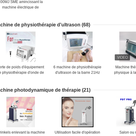
200MJ SME amincissant la
machine électrique de
stimulation de muscle
chine de physiothérapie d'ultrason
(68)
erte de poids d'équipement
6 machine de physiothérapie
Machine thé
e physiothérapie d'onde de
d'ultrason de la barre 21Hz
physique à l
choc de l'ultrason 3MHz
pour le traitement plantaire
physiothérapi
de Fasciitis de réadaptation
pour le soula
douleur 
chine photodynamique de thérapie
(21)
inkels enlevant la machine
Utilisation facile d'opération
Salon ou