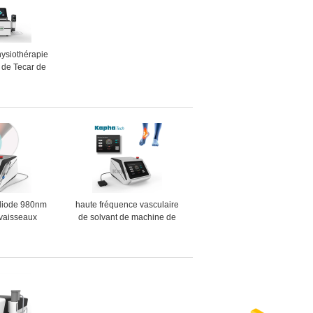
ysiothérapie
 de Tecar de
ion et de
e blessure de
rts
a diode 980nm
haute fréquence vasculaire
 vaisseaux
de solvant de machine de
culaires que
retrait de veine de l'araignée
ne le retrait
1064nm