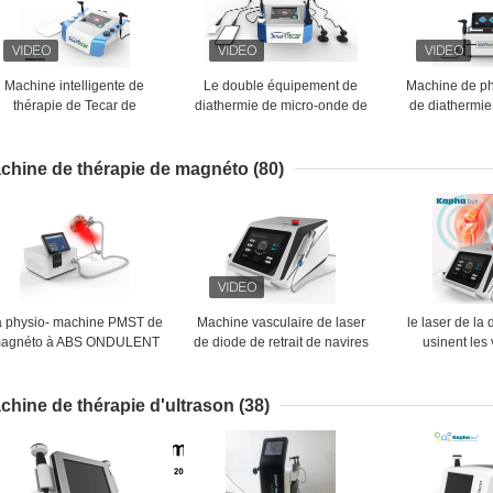
Machine intelligente de
Le double équipement de
Machine de ph
thérapie de Tecar de
diathermie de micro-onde de
de diathermie
radiofréquence pour la
la machine de diathermie de
récupérat
physiothérapie
thérapie de Tecar de poignée
réadaptation d
de 80mm rf Tecar pour le
spo
chine de thérapie de magnéto
(80)
muscle détendent
a physio- machine PMST de
Machine vasculaire de laser
le laser de l
agnéto à ABS ONDULENT
de diode de retrait de navires
usinent les
le dispositif magnétique de
pour la physiothérapie
sanguins vas
hysiothérapie de Massager
l'araignée vei
de dos de PEMF
chine de thérapie d'ultrason
(38)