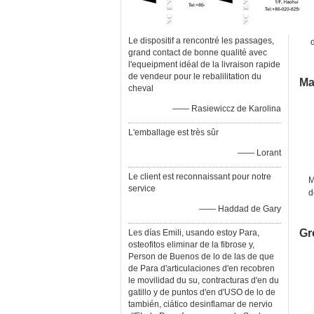
Le dispositif a rencontré les passages,
grand contact de bonne qualité avec
l'equeipment idéal de la livraison rapide
de vendeur pour le rebalilitation du
Ma
cheval
—— Rasiewiccz de Karolina
L'emballage est très sûr
—— Lorant
Le client est reconnaissant pour notre
M
service
d
—— Haddad de Gary
Gr
Les días Emili, usando estoy Para,
osteofitos eliminar de la fibrose y,
Person de Buenos de lo de las de que
de Para d'articulaciones d'en recobren
le movilidad du su, contracturas d'en du
gatillo y de puntos d'en d'USO de lo de
también, ciático desinflamar de nervio