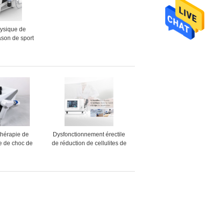
ysique de
rason de sport
r lombo-sacrée
 d'entorse
thérapie de
Dysfonctionnement érectile
e de choc de
de réduction de cellulites de
mosphérique
machine de thérapie de
uisant des
pression atmosphérique
ites
d'OEM