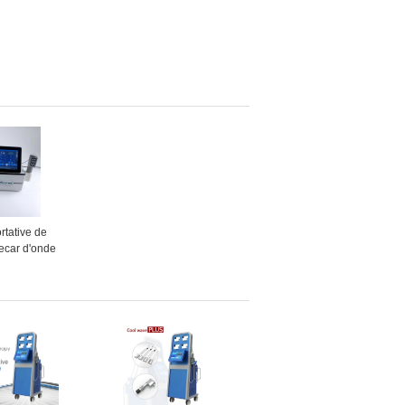
rtative de
Tecar d'onde
 SME pour le
 de fasce