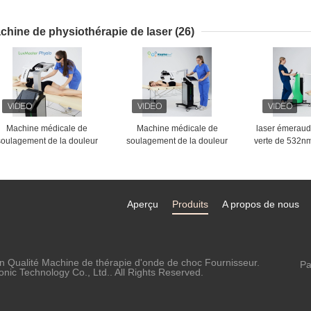
cicatrices d'acné pèlent
de beauté p
reblanchir la machine
Microne
chine de physiothérapie de laser
(26)
Machine médicale de
Machine médicale de
laser émeraud
soulagement de la douleur
soulagement de la douleur
verte de 532n
n verre 3 froids de thérapie
en verre 3 froids de thérapie
le corps de ma
de laser de dispositif de
de laser de dispositif de
le dispositif de
physiothérapie
physiothérapie
Aperçu
Produits
A propos de nous
n Qualité Machine de thérapie d'onde de choc Fournisseur.
Pa
ic Technology Co., Ltd.. All Rights Reserved.