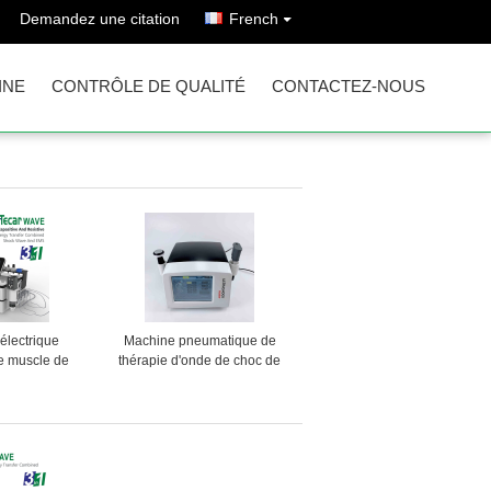
Demandez une citation
French
INE
CONTRÔLE DE QUALITÉ
CONTACTEZ-NOUS
 électrique
Machine pneumatique de
e muscle de
thérapie d'onde de choc de
diathermie
l'ultrason 21Hz
oc de Tecar