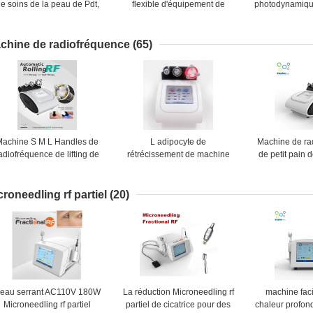
e soins de la peau de Pdt,
flexible d'équipement de
photodynamiqu
achine faciale jaune bleue
rajeunissement de peau
d'utilisation à 
ouge de thérapie de lumière
menée par conception en
le rajeunisse
de 5 couleurs
porte-à-faux
indo
chine de radiofréquence
(65)
Machine S M L Handles de
L adipocyte de
Machine de ra
adiofréquence de lifting de
rétrécissement de machine
de petit pain d
hérapie de lumière de LED
de radiofréquence de l'écran
360 degrés po
tactile 1.2MHz de poignée
d'enlèvement 
toutes les parties du corps
croneedling rf partiel
(20)
eau serrant AC110V 180W
La réduction Microneedling rf
machine facia
Microneedling rf partiel
partiel de cicatrice pour des
chaleur profon