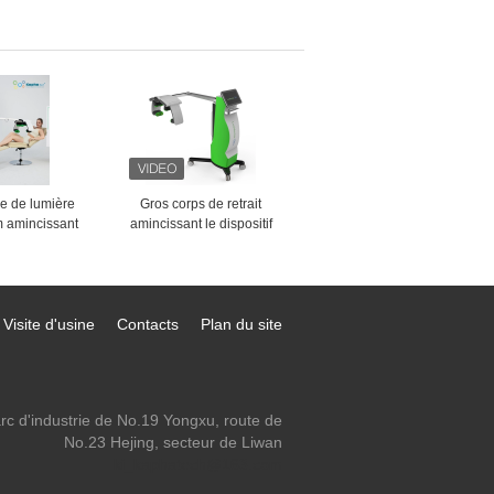
artielle de
cicatrice de machine de
edling
l'écran tactile rf Microneedle
de 10,4 pouces
e de lumière
Gros corps de retrait
m amincissant
amincissant le dispositif
chine formant
Emerald Laser Green Light
 perte de poids
532nm non envahissant
Visite d'usine
Contacts
Plan du site
rc d'industrie de No.19 Yongxu, route de
No.23 Hejing, secteur de Liwan
ki_kaphatech@163.com