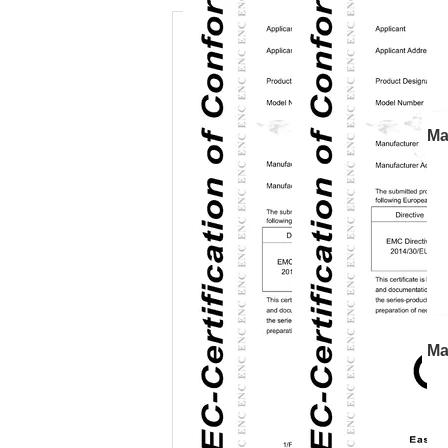
Ma
p
Cr
Ma
e