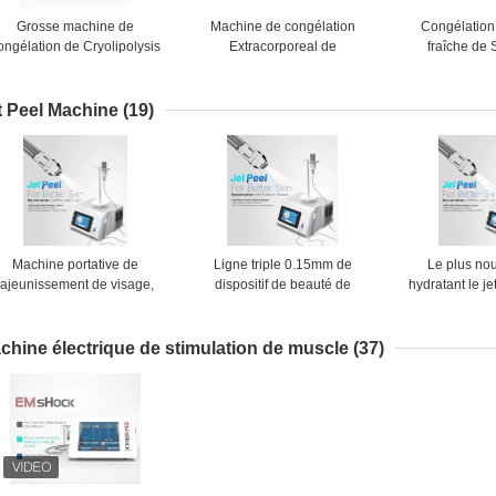
Grosse machine de
Machine de congélation
Congélation
ongélation de Cryolipolysis
Extracorporeal de
fraîche de
our le gros traitement de la
Cryolipolysis d'onde choc
Thearpy Cryo
réduction ED
grosse
d'enlèvement 
gro
t Peel Machine
(19)
Machine portative de
Ligne triple 0.15mm de
Le plus nou
rajeunissement de visage,
dispositif de beauté de
hydratant le je
machine de Dermabrasion
machine de Jet Peel de
peau faciale 
d'aspiration de point noir
station thermale de peau
profondéme
pour absorber mieux
machine mes
chine électrique de stimulation de muscle
(37)
peau de jet d'a
C