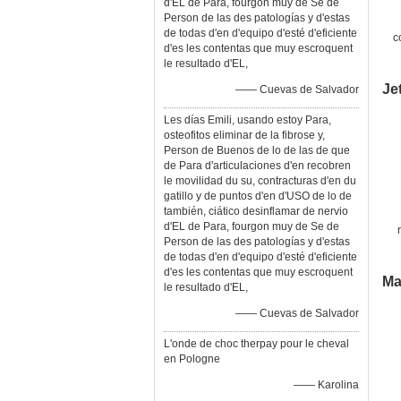
d'EL de Para, fourgon muy de Se de
Person de las des patologías y d'estas
de todas d'en d'equipo d'esté d'eficiente
c
d'es les contentas que muy escroquent
p
le resultado d'EL,
Je
—— Cuevas de Salvador
Les días Emili, usando estoy Para,
osteofitos eliminar de la fibrose y,
Person de Buenos de lo de las de que
de Para d'articulaciones d'en recobren
le movilidad du su, contracturas d'en du
gatillo y de puntos d'en d'USO de lo de
también, ciático desinflamar de nervio
d'EL de Para, fourgon muy de Se de
Person de las des patologías y d'estas
de todas d'en d'equipo d'esté d'eficiente
d'es les contentas que muy escroquent
Ma
le resultado d'EL,
—— Cuevas de Salvador
L'onde de choc therpay pour le cheval
en Pologne
—— Karolina