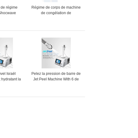
 de régime
Régime de corps de machine
 Shocwave
de congélation de
 de machine
Cryolipolysis de cavitation de
de cellulites
vide gros
sse
vel Israël
Pelez la pression de barre de
t hydratant la
Jet Peel Machine With 6 de
ne nettoyant
rajeunissement
nt aucune
otherapy de
iguille avec du
E