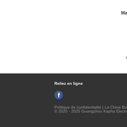
Ma
e
Reliez en ligne
Politique de confidentialité
| La Chine Bo
© 2020 - 2025 Guangzhou Kapha Electron
Site mobile