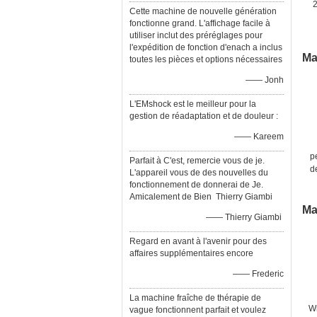
Cette machine de nouvelle génération
fonctionne grand. L'affichage facile à
utiliser inclut des préréglages pour
l'expédition de fonction d'enach a inclus
Ma
toutes les pièces et options nécessaires
—— Jonh
L'EMshock est le meilleur pour la
gestion de réadaptation et de douleur :
—— Kareem
p
Parfait à C'est, remercie vous de je.
d
L'appareil vous de des nouvelles du
fonctionnement de donnerai de Je.
Amicalement de Bien Thierry Giambi
Ma
—— Thierry Giambi
Regard en avant à l'avenir pour des
affaires supplémentaires encore
—— Frederic
La machine fraîche de thérapie de
Wr
vague fonctionnent parfait et voulez