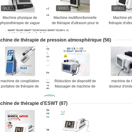
Machine physique de
Machine multifonctionnelle
Machine ph
physiothérapie de vague
de thérapie d'ultrason pour le
thérapie d'ult
d'ultrason pour Fasciitis
dysfonctionnement érectile
pour la douleu
plantaire
de cheville
chine de thérapie de pression atmosphérique
(56)
machine de congélation
Réduction de dispositif de
machine de 
portative de thérapie de
Massager de machine de
douleur d'ond
ression atmosphérique de
thérapie d'onde de choc de
pression at
yolipolysis de 4 protections
pression atmosphérique
21Hz en réd
fraîches grosse, corps non
d'ESWT grosse
cellul
chine de thérapie d'ESWT
(87)
nvahissant amincissant la
machine