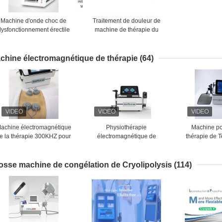
Machine d'onde choc de
Traitement de douleur de
dysfonctionnement érectile
machine de thérapie du
pour le soulagement de
dysfonctionnement érectile
douleurs de dos
ESWT d'onde choc
chine électromagnétique de thérapie
(64)
achine électromagnétique
Physiothérapie
Machine po
e la thérapie 300KHZ pour
électromagnétique de
thérapie de 
la formation de corps
diathermie de la machine de
choc du vide
congélation de Plused
traitement
grosse SME
osse machine de congélation de Cryolipolysis
(114)