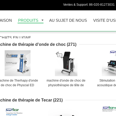
Ventes & Support:
86-020-81273031
AISON
PRODUITS
AU SUJET DE NOUS
VISITE D'US
CHATS EN LIGNE
chine de thérapie d'onde de choc
(271)
achine de Therhapy d'onde
machine d'onde de choc de
Stimulation
de choc de Physcial ED
physiothérapie de tête de
acoustique d
21HZ d'écran tactile
60mm Tecar pour la blessure
machine de 
de sport
d'onde de ch
chine de thérapie de Tecar
(221)