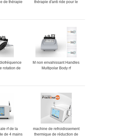
e de thérapie
thérapie d'anti ride pour le
la maison pour
traitement d'acné/retrait de
ment de peau
colorant
lore
diofréquence
M non envahissant Handles
e rotation de
Multipolar Body rf
ur la machine
amincissant la machine
de cellulites
le rf de la
machine de refroidissement
de de 4 mains
thermique de réduction de