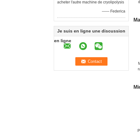
d
acheter l'autre machine de cryolipolysis
m
—— Federica
r
Ma
Je suis en ligne une discussion
en ligne
r
t
Mi
P