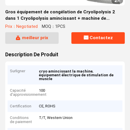
2
/
6
Gros équipement de congélation de Cryolipolysis 2
dans 1 Cryolipolysis amincissant + machine de
dispositif de thérapie d'onde de choc de soulagement
Prix：Negotiated
MOQ：1PCS
de la douleur
meilleur prix
Contactez
Description De Produit
Surligner
,
cryo amincissant la machine
équipement électrique de stimulation de
muscle
Capacité
100
d'approvisionnement
Certification
CE, ROHS
Conditions
T/T, Western Union
de paiement