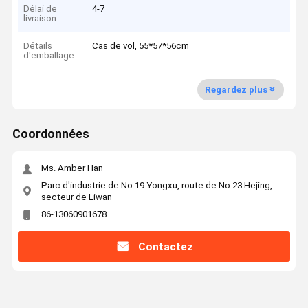
Délai de
4-7
livraison
Détails
Cas de vol, 55*57*56cm
d'emballage
Regardez plus
Coordonnées
Ms. Amber Han
Parc d'industrie de No.19 Yongxu, route de No.23 Hejing,
secteur de Liwan
86-13060901678
Contactez