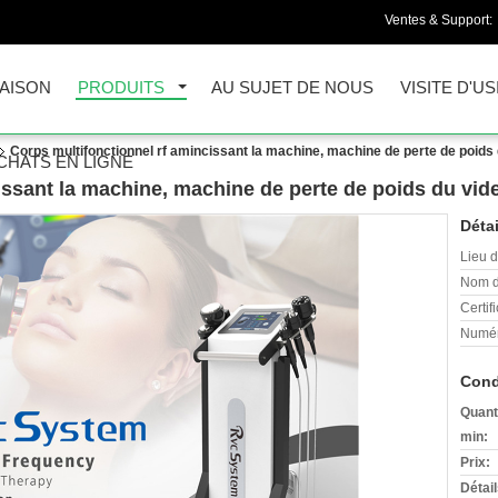
Ventes & Support:
AISON
PRODUITS
AU SUJET DE NOUS
VISITE D'US
Corps multifonctionnel rf amincissant la machine, machine de perte de poids 
CHATS EN LIGNE
issant la machine, machine de perte de poids du vide
Détai
Lieu d
Nom d
Certifi
Numér
Cond
Quant
min:
Prix:
Détai