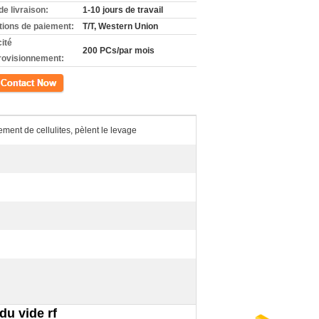
de livraison:
1-10 jours de travail
tions de paiement:
T/T, Western Union
ité
200 PCs/par mois
rovisionnement:
ct
ement de cellulites, pèlent le levage
du vide rf