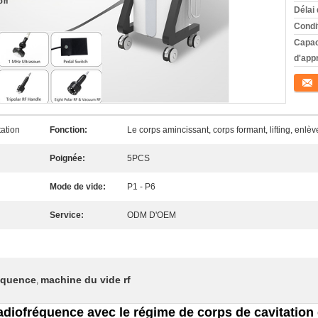
Délai 
Condi
Capac
d'app
Conta
tation
Fonction:
Le corps amincissant, corps formant, lifting, enlèv
Poignée:
5PCS
Mode de vide:
P1 - P6
Service:
ODM D'OEM
équence
machine du vide rf
,
adiofréquence avec le régime de corps de cavitation 