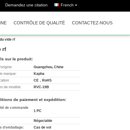
Demandez une citation
French
INE
CONTRÔLE DE QUALITÉ
CONTACTEZ-NOUS
du vide rf
 rf
ls sur le produit:
'origine:
Guangzhou, Chine
e marque:
Kapha
cation:
CE，RoHS
o de modèle:
RVC-19B
itions de paiement et expédition:
ité de commande
1 PC
Négociable
ls d'emballage:
Cas de vol