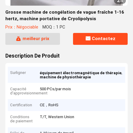
2
/
4
Grosse machine de congélation de vague fraîche 1-16
hertz, machine portative de Cryolipolysis
Prix：Négociable
MOQ：1 PC
meilleur prix
Contactez
Description De Produit
Surligner
,
équipement électromagnétique de thérapie
machine de physiothérapie
Capacité
500 PCs/par mois
d'approvisionnement
Certification
CE，RoHS
Conditions
T/T, Western Union
de paiement