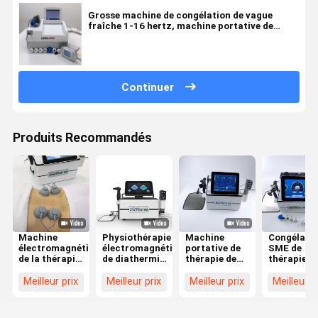
Grosse machine de congélation de vague
fraîche 1-16 hertz, machine portative de
Cryolipolysis
Continuer
Produits Recommandés
Machine
Physiothérapie
Machine
Congélati
électromagnétique
électromagnétique
portative de
SME de
de la thérapie
de diathermie
thérapie de
thérapie d
300KHZ pour
de la machine
Tecar d'onde
diathermie
la formation
de
choc du vide
d'onde cho
Meilleur prix
Meilleur prix
Meilleur prix
Meilleur p
de corps
congélation
SME pour le
de Tecar d
de Plused
traitement de
thérapie
grosse SME
fasce
électroma