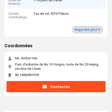
Délai de
1-10 jours de travail
livraison
Détails
Cas de vol, 55*57*56cm
d'emballage
Regardez plus
Coordonnées
Ms. Amber Han
Parc d'industrie de No.19 Yongxu, route de No.23 Hejing,
secteur de Liwan
86-13060901678
Contactez