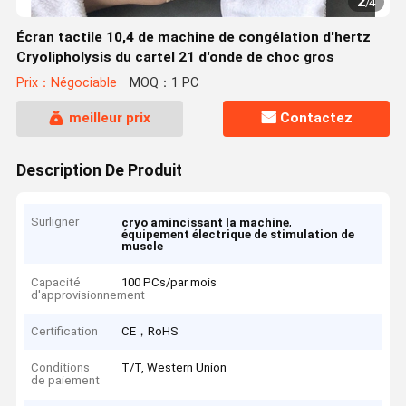
2
/
4
Écran tactile 10,4 de machine de congélation d'hertz
Cryolipholysis du cartel 21 d'onde de choc gros
Prix：Négociable
MOQ：1 PC
meilleur prix
Contactez
Description De Produit
Surligner
,
cryo amincissant la machine
équipement électrique de stimulation de
muscle
Capacité
100 PCs/par mois
d'approvisionnement
Certification
CE，RoHS
Conditions
T/T, Western Union
de paiement