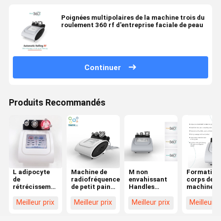
Poignées multipolaires de la machine trois du
roulement 360 rf d'entreprise faciale de peau
Continuer
Produits Recommandés
L adipocyte
Machine de
M non
Formation
de
radiofréquence
envahissant
corps de
rétrécissement
de petit pain
Handles
machine d
de machine
de rotation de
Multipolar
radiofréq
de
360 degrés
Body rf
de petit pa
Meilleur prix
Meilleur prix
Meilleur prix
Meilleur p
radiofréquence
pour la
amincissant
de machin
de l'écran
machine
la machine
de ride de