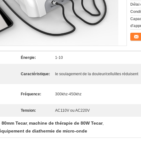
Délai 
Condi
Capac
d'app
Conta
Énergie:
1-10
Caractéristique:
le soulagement de la douleur/cellulites réduisent
Fréquence:
300khz-450khz
Tension:
AC110V ou AC220V
e 80mm Tecar
machine de thérapie de 80W Tecar
,
,
'équipement de diathermie de micro-onde