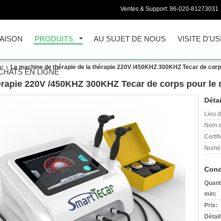
Ventes & Support:
86-020-81273031
AISON
PRODUITS
AU SUJET DE NOUS
VISITE D'US
ar
La machine de thérapie de la thérapie 220V /450KHZ 300KHZ Tecar de corp
CHATS EN LIGNE
hérapie 220V /450KHZ 300KHZ Tecar de corps pour le
Détai
Lieu d
Nom d
Certifi
Numér
Cond
Quant
min:
Prix:
Détai