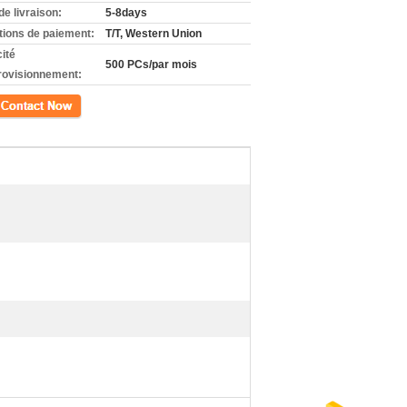
de livraison:
5-8days
tions de paiement:
T/T, Western Union
ité
500 PCs/par mois
rovisionnement:
ct