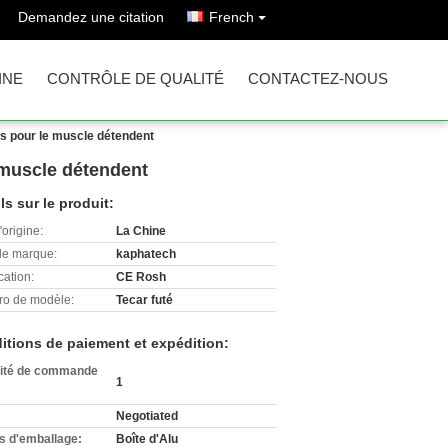
Demandez une citation
French
INE
CONTRÔLE DE QUALITÉ
CONTACTEZ-NOUS
s pour le muscle détendent
 muscle détendent
ls sur le produit:
'origine:
La Chine
e marque:
kaphatech
cation:
CE Rosh
o de modèle:
Tecar futé
itions de paiement et expédition:
ité de commande
1
Negotiated
ls d'emballage:
Boîte d'Alu