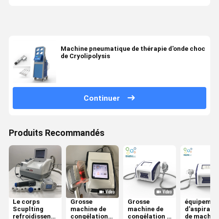
Machine pneumatique de thérapie d'onde choc
de Cryolipolysis
Continuer
Produits Recommandés
Le corps
Grosse
Grosse
équipemen
Scuplting
machine de
machine de
d'aspirati
refroidissent
congélation
congélation à
de machin