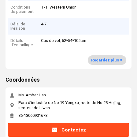
Conditions
T/T, Western Union
de paiement
Délai de
4-7
livraison
Détails
Cas de vol, 62*54*105cm
d'emballage
Regardez plus
Coordonnées
Ms. Amber Han
Parc d'industrie de No.19 Yongxu, route de No.23 Hejing,
secteur de Liwan
86-13060901678
Contactez