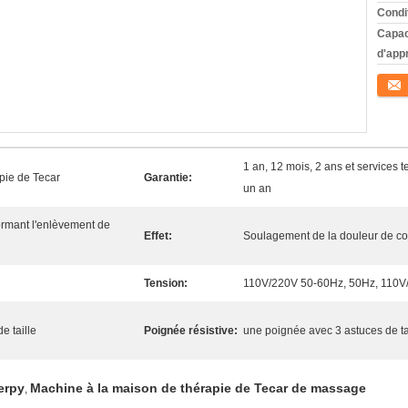
Condi
Capac
d'app
Conta
1 an, 12 mois, 2 ans et services 
apie de Tecar
Garantie:
un an
ormant l'enlèvement de
Effet:
Soulagement de la douleur de co
Tension:
110V/220V 50-60Hz, 50Hz, 110V
e taille
Poignée résistive:
une poignée avec 3 astuces de ta
erpy
Machine à la maison de thérapie de Tecar de massage
,