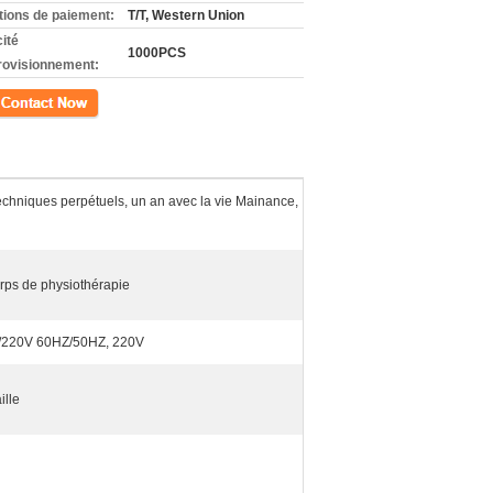
tions de paiement:
T/T, Western Union
ité
1000PCS
rovisionnement:
ct
techniques perpétuels, un an avec la vie Mainance,
rps de physiothérapie
/220V 60HZ/50HZ, 220V
ille