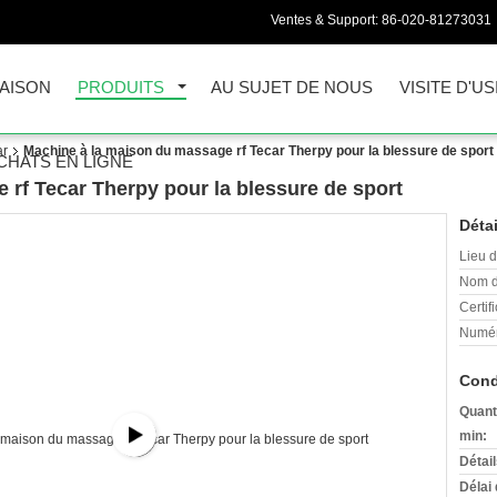
Ventes & Support:
86-020-81273031
AISON
PRODUITS
AU SUJET DE NOUS
VISITE D'US
ar
Machine à la maison du massage rf Tecar Therpy pour la blessure de sport
CHATS EN LIGNE
rf Tecar Therpy pour la blessure de sport
Détai
Lieu d
Nom d
Certifi
Numér
Cond
Quant
min:
Détai
Délai 