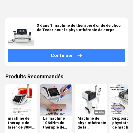
3 dans 1 machine de thérapie d'onde de choc
de Tecar pour la physiothérapie de corps
Continuer
Produits Recommandés
machine de
La machine
Machine de
Dispositif 
thérapie de
1064Nm de
physiothérapie
physiothér
laser de 80Ms
thérapie de
de la
de machin
Fiber Optic
laser de
magnétothérapie
de thérapi