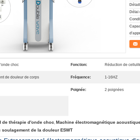
Détai
Délai 
Condi
Capac
d'app
Conta
d'onde choc
Fonction:
Réduction de celluli
ent de douleur de corps
Fréquence:
1-16HZ
Poignée:
2 poignées
 de thérapie d'onde choc
Machine électromagnétique acoustique
,
u soulagement de la douleur ESWT