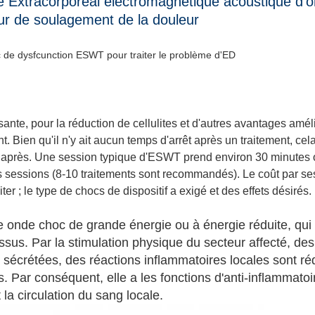
 Extracorporeal électromagnétique acoustique d'
ur de soulagement de la douleur
c de dysfcunction ESWT pour traiter le problème d'ED
ante, pour la réduction de cellulites et d'autres avantages amél
nt. Bien qu'il n'y ait aucun temps d'arrêt après un traitement, c
après. Une session typique d'ESWT prend environ 30 minutes o
s sessions (8-10 traitements sont recommandés). Le coût par ses
aiter ; le type de chocs de dispositif a exigé et des effets désirés.
 onde choc de grande énergie ou à énergie réduite, qui 
issus. Par la stimulation physique du secteur affecté, des
écrétées, des réactions inflammatoires locales sont rédu
s. Par conséquent, elle a les fonctions d'anti-inflammato
la circulation du sang locale.