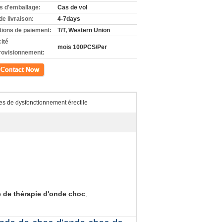
ls d'emballage:
Cas de vol
de livraison:
4-7days
tions de paiement:
T/T, Western Union
ité
mois 100PCS/Per
rovisionnement:
ct
tes de dysfonctionnement érectile
 de thérapie d'onde choc
,