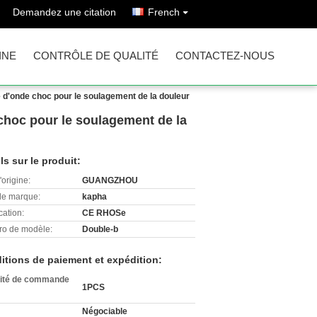
Demandez une citation
French
INE
CONTRÔLE DE QUALITÉ
CONTACTEZ-NOUS
 d'onde choc pour le soulagement de la douleur
choc pour le soulagement de la
ls sur le produit:
'origine:
GUANGZHOU
e marque:
kapha
cation:
CE RHOSe
o de modèle:
Double-b
itions de paiement et expédition:
ité de commande
1PCS
Négociable