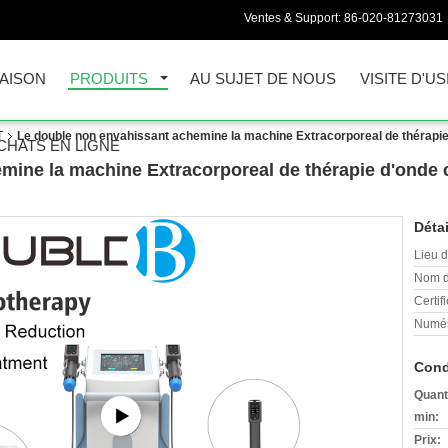
Ventes & Support:
86-020-81273031
AISON
PRODUITS
AU SUJET DE NOUS
VISITE D'US
T
Le double non envahissant achemine la machine Extracorporeal de thérapie
CHATS EN LIGNE
mine la machine Extracorporeal de thérapie d'onde 
Détai
Lieu d
Nom d
Certifi
Numér
Cond
Quant
min:
Prix: