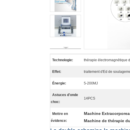
Technologie:
thérapie électromagnétique 
Effet:
traitement d'Ed de soulagem
Énergie:
5-200MJ
Astuces d'onde
14PCS
choc:
Machine Extracorporeal
Mettre en
Machine de thérapie d
évidence: