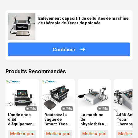
Enlèvement capacitif de cellulites de machine
de thérapie de Tecar de poignée
Continuer
Produits Recommandés
L'onde choc
Rouissez la
La machine
448K Smar
d'Ed
vague de
de
Tecar
d'équipement
Smart Tecar
physiothérapie
Therapy
de diathermie
de machine
de Diatherapy
Machine
de
de
de thérapie de
Diathermi
Meilleur prix
Meilleur prix
Meilleur prix
Meilleur p
physiothérapie
soulagement
Tecar avec
RF CET RE