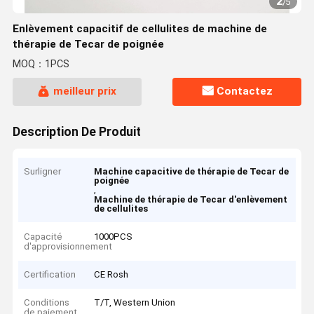
2
/
5
Enlèvement capacitif de cellulites de machine de
thérapie de Tecar de poignée
MOQ：1PCS
meilleur prix
Contactez
Description De Produit
Surligner
Machine capacitive de thérapie de Tecar de
poignée
,
Machine de thérapie de Tecar d'enlèvement
de cellulites
Capacité
1000PCS
d'approvisionnement
Certification
CE Rosh
Conditions
T/T, Western Union
de paiement