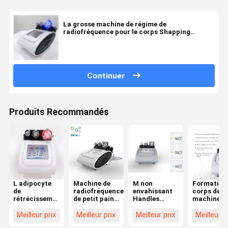
La grosse machine de régime de
radiofréquence pour le corps Shapping
réduisent Celluite
Continuer
Produits Recommandés
L adipocyte
Machine de
M non
Formation
de
radiofréquence
envahissant
corps de
rétrécissement
de petit pain
Handles
machine d
de machine
de rotation de
Multipolar
radiofréq
de
360 degrés
Body rf
de petit pa
Meilleur prix
Meilleur prix
Meilleur prix
Meilleur p
radiofréquence
pour la
amincissant
de machin