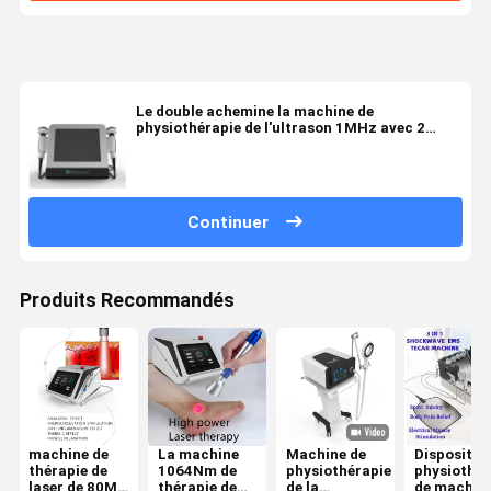
Le double achemine la machine de
physiothérapie de l'ultrason 1MHz avec 2
poignées
Continuer
Produits Recommandés
machine de
La machine
Machine de
Dispositif 
thérapie de
1064Nm de
physiothérapie
physiothér
laser de 80Ms
thérapie de
de la
de machin