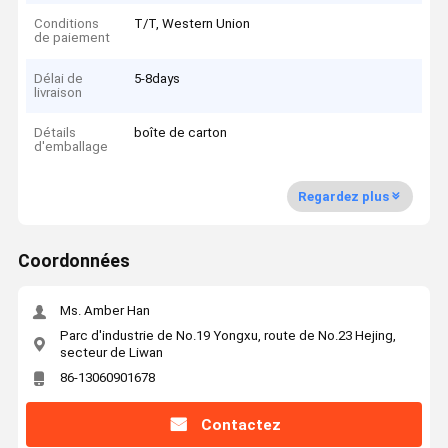
Conditions
T/T, Western Union
de paiement
Délai de
5-8days
livraison
Détails
boîte de carton
d'emballage
Regardez plus
Coordonnées
Ms. Amber Han
Parc d'industrie de No.19 Yongxu, route de No.23 Hejing,
secteur de Liwan
86-13060901678
Contactez