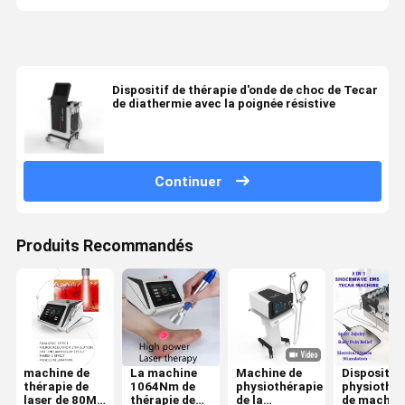
Dispositif de thérapie d'onde de choc de Tecar
de diathermie avec la poignée résistive
Continuer
Produits Recommandés
machine de
La machine
Machine de
Dispositif 
thérapie de
1064Nm de
physiothérapie
physiothér
laser de 80Ms
thérapie de
de la
de machin