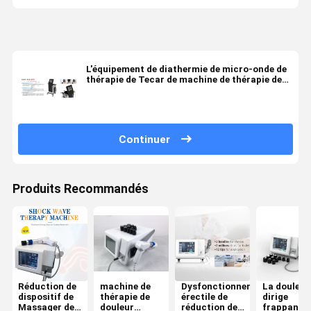
L'équipement de diathermie de micro-onde de
thérapie de Tecar de machine de thérapie de
pression atmosphérique pour le muscle de
corps détendent
Continuer
Produits Recommandés
Réduction de
machine de
Dysfonctionnement
La douleur
dispositif de
thérapie de
érectile de
dirige
Massager de
douleur
réduction de
frappant