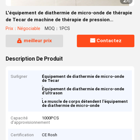
2
/
6
L'équipement de diathermie de micro-onde de thérapie
de Tecar de machine de thérapie de pression
atmosphérique pour le muscle de corps détendent
Prix：Négociable
MOQ：1PCS
meilleur prix
Contactez
Description De Produit
Surligner
Équipement de diathermie de micro-onde
de Tecar
,
Équipement de diathermie de micro-onde
d'ultrason
,
Le muscle de corps détendent l'équipement
de diathermie de micro-onde
Capacité
1000PCS
d'approvisionnement
Certification
CE Rosh