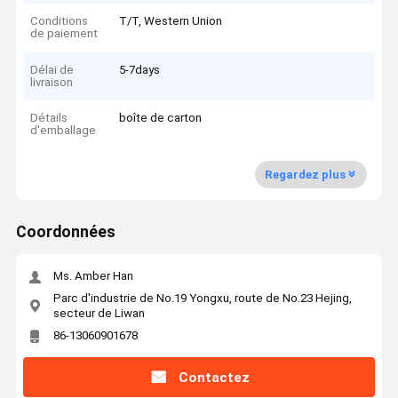
Conditions
T/T, Western Union
de paiement
Délai de
5-7days
livraison
Détails
boîte de carton
d'emballage
Regardez plus
Coordonnées
Ms. Amber Han
Parc d'industrie de No.19 Yongxu, route de No.23 Hejing,
secteur de Liwan
86-13060901678
Contactez