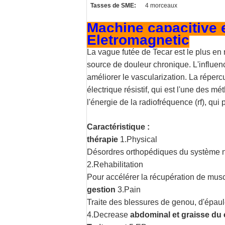
Tasses de SME:
4 morceaux
Machine capacitive e
Eletromagnetic
La vague futée de Tecar est le plus en 
source de douleur chronique. L'influe
améliorer le vascularization. La réper
électrique résistif, qui est l'une des
l'énergie de la radiofréquence (rf), qui 
Caractéristique :
thérapie
1.Physical
Désordres orthopédiques du système ne
2.Rehabilitation
Pour accélérer la récupération de musc
gestion
3.Pain
Traite des blessures de genou, d'épau
4.Decrease
abdominal et graisse du 