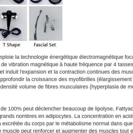
ploie la technologie énergétique électromagnétique focal
e de vibration magnétique à haute fréquence par 4 tasses
t induit l'expansion et la contraction continues des musc
profondir la croissance des myofibrilles (élargissement 
densité volume de fibres musculaires (hyperplasia de mus
e de 100% peut déclencher beaucoup de lipolyse, Fattya
 grands nombres en adipocytes. La concentration en acid
era excrétée du corps par le métabolisme normal dans q
 muscle peut renforcer et augmenter des muscles tout en r