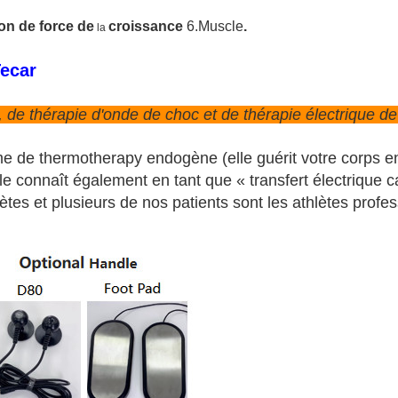
on de force de
croissance
6.Muscle
.
la
Tecar
 de thérapie d'onde de choc et de thérapie électrique d
e de thermotherapy endogène (elle guérit votre corps en c
e connaît également en tant que « transfert électrique capac
tes et plusieurs de nos patients sont les athlètes profe