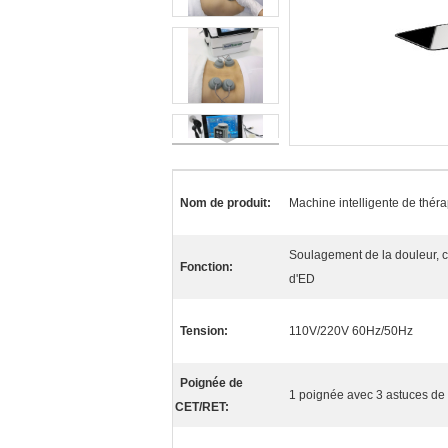
Nom de produit:
Machine intelligente de thér
Soulagement de la douleur, c
Fonction:
d'ED
Tension:
110V/220V 60Hz/50Hz
Poignée de
1 poignée avec 3 astuces de t
CET/RET: