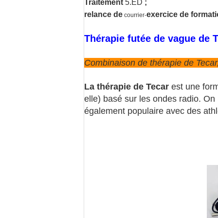
Traitement
5.ED
;
relance de
exercice de formati
courrier-
Thérapie futée de vague de 
Combinaison de thérapie de Tecar,
La thérapie de Tecar
est une form
elle) basé sur les ondes radio. On l
également populaire avec des athlè