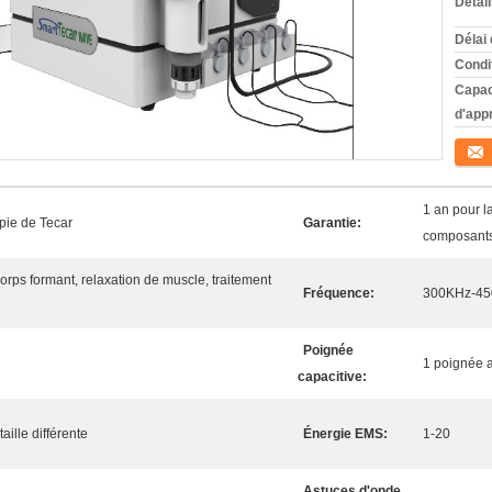
Détai
Délai 
Condi
Capac
d'app
Conta
1 an pour l
apie de Tecar
Garantie:
composant
orps formant, relaxation de muscle, traitement
Fréquence:
300KHz-4
Poignée
1 poignée a
capacitive:
aille différente
Énergie EMS:
1-20
Astuces d'onde