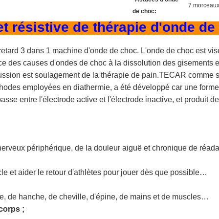
7 morceau
de choc:
t résistive de thérapie d'onde d
retard 3 dans 1 machine d'onde de choc. L'onde de choc est visé
nce des causes d'ondes de choc à la dissolution des gisements 
cussion est soulagement de la thérapie de pain.TECAR comme sys
 méthodes employées en diathermie, a été développé car une forme
passe entre l'électrode active et l'électrode inactive, et produit 
rveux périphérique, de la douleur aiguë et chronique de réad
le et aider le retour d'athlètes pour jouer dès que possible…
le, de hanche, de cheville, d'épine, de mains et de muscles…
corps ;