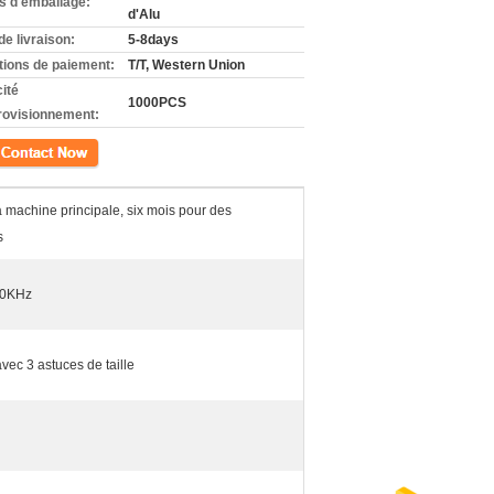
ls d'emballage:
d'Alu
de livraison:
5-8days
tions de paiement:
T/T, Western Union
ité
1000PCS
rovisionnement:
ct
a machine principale, six mois pour des
s
50KHz
vec 3 astuces de taille