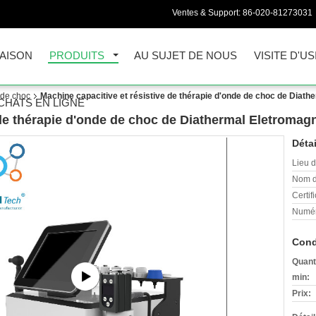
Ventes & Support:
86-020-81273031
AISON
PRODUITS
AU SUJET DE NOUS
VISITE D'US
 de choc
Machine capacitive et résistive de thérapie d'onde de choc de Diath
CHATS EN LIGNE
 de thérapie d'onde de choc de Diathermal Eletromag
Détai
Lieu d
Nom d
Certifi
Numér
Cond
Quant
min:
Prix: