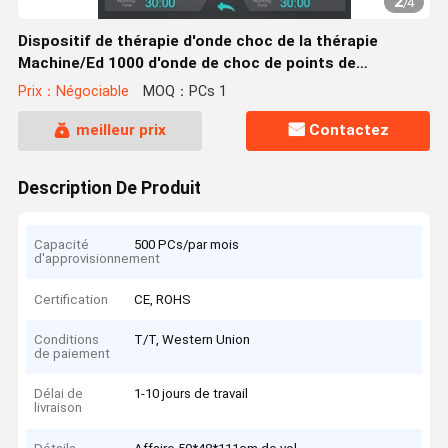
2
/
4
Dispositif de thérapie d'onde choc de la thérapie
Machine/Ed 1000 d'onde de choc de points de
déclencheur de massage de /Body de thérapie d'onde
Prix：Négociable
MOQ：PCs 1
choc de Gainswave
meilleur prix
Contactez
Description De Produit
Capacité
500 PCs/par mois
d'approvisionnement
Certification
CE, ROHS
Conditions
T/T, Western Union
de paiement
Délai de
1-10 jours de travail
livraison