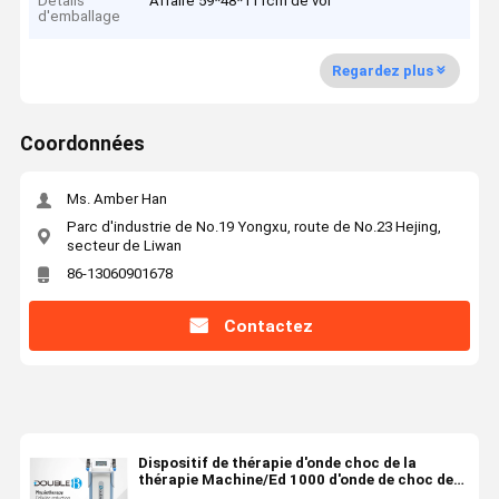
Détails
Affaire 59*48*111cm de vol
d'emballage
Regardez plus
Coordonnées
Ms. Amber Han
Parc d'industrie de No.19 Yongxu, route de No.23 Hejing,
secteur de Liwan
86-13060901678
Contactez
Dispositif de thérapie d'onde choc de la
thérapie Machine/Ed 1000 d'onde de choc de
points de déclencheur de massage de /Body de