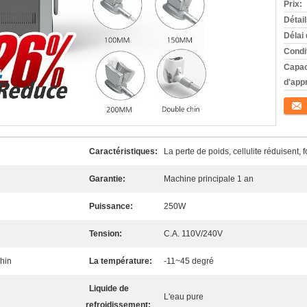
Prix:
Détai
Délai 
Condi
Capac
d'app
Conta
Caractéristiques:
La perte de poids, cellulite réduisent,
Garantie:
Machine principale 1 an
Puissance:
250W
Tension:
C.A. 110V/240V
hin
La température:
-11~45 degré
Liquide de
L'eau pure
refroidissement: