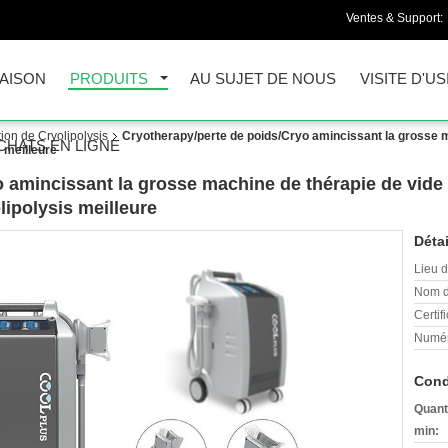
Ventes & Support:
AISON
PRODUITS
AU SUJET DE NOUS
VISITE D'US
on de Cryolipolysis
Cryotherapy/perte de poids/Cryo amincissant la grosse m
CHATS EN LIGNE
 meilleure
 amincissant la grosse machine de thérapie de vide 
ipolysis meilleure
Détai
Lieu d
Nom d
Certifi
Numér
Cond
Quant
min: