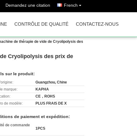
Demandez une citation
French
INE
CONTRÔLE DE QUALITÉ
CONTACTEZ-NOUS
achine de thérapie de vide de Cryolipolysis des
de Cryolipolysis des prix de
ls sur le produit:
'origine:
Guangzhou, Chine
e marque:
KAPHA
cation:
CE，ROHS
o de modèle:
PLUS FRAIS DE X
itions de paiement et expédition:
ité de commande
1PCS