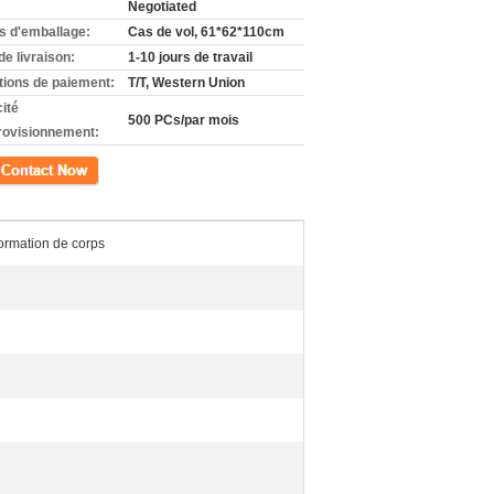
Negotiated
ls d'emballage:
Cas de vol, 61*62*110cm
de livraison:
1-10 jours de travail
tions de paiement:
T/T, Western Union
ité
500 PCs/par mois
rovisionnement:
ct
 formation de corps