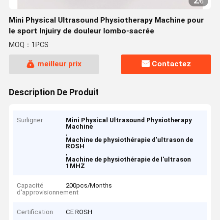
2
/
6
Mini Physical Ultrasound Physiotherapy Machine pour
le sport Injuiry de douleur lombo-sacrée
MOQ：1PCS
meilleur prix
Contactez
Description De Produit
Surligner
Mini Physical Ultrasound Physiotherapy
Machine
,
Machine de physiothérapie d'ultrason de
ROSH
,
Machine de physiothérapie de l'ultrason
1MHZ
Capacité
200pcs/Months
d'approvisionnement
Certification
CE ROSH