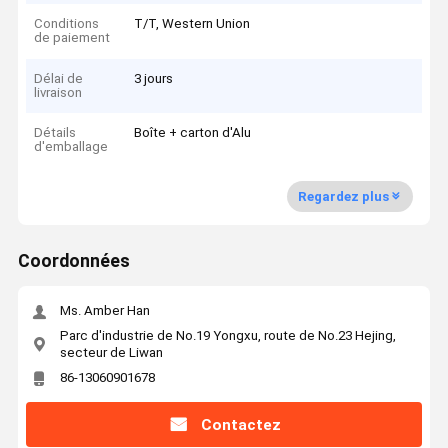
Conditions
T/T, Western Union
de paiement
Délai de
3 jours
livraison
Détails
Boîte + carton d'Alu
d'emballage
Regardez plus
Coordonnées
Ms. Amber Han
Parc d'industrie de No.19 Yongxu, route de No.23 Hejing,
secteur de Liwan
86-13060901678
Contactez