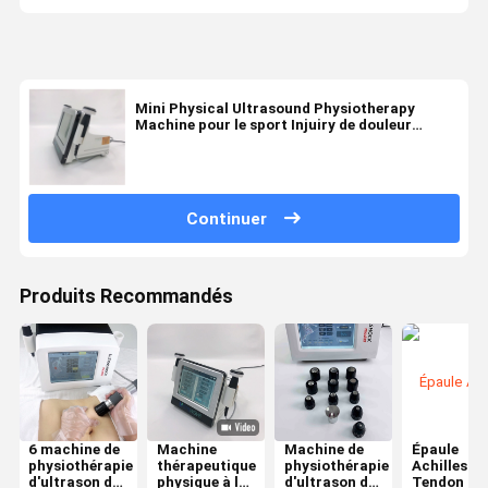
Mini Physical Ultrasound Physiotherapy
Machine pour le sport Injuiry de douleur
lombo-sacrée
Continuer
Produits Recommandés
6 machine de
Machine
Machine de
Épaule
physiothérapie
thérapeutique
physiothérapie
Achilles
d'ultrason de
physique à la
d'ultrason de
Tendon de