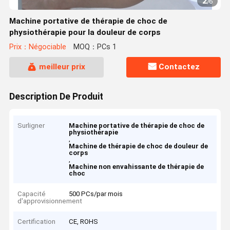
2
/
6
Machine portative de thérapie de choc de
physiothérapie pour la douleur de corps
Prix：Négociable
MOQ：PCs 1
meilleur prix
Contactez
Description De Produit
Surligner
Machine portative de thérapie de choc de
physiothérapie
,
Machine de thérapie de choc de douleur de
corps
,
Machine non envahissante de thérapie de
choc
Capacité
500 PCs/par mois
d'approvisionnement
Certification
CE, ROHS