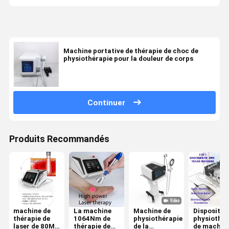
Machine portative de thérapie de choc de
physiothérapie pour la douleur de corps
Continuer
Produits Recommandés
machine de
La machine
Machine de
Dispositif 
thérapie de
1064Nm de
physiothérapie
physiothér
laser de 80Ms
thérapie de
de la
de machin