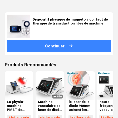
Dispositif physique de magnéto à contact de
thérapie de transduction libre de machine
Continuer
Produits Recommandés
La physio-
Machine
le laser de la
haute
machine
vasculaire de
diode 980nm
fréquence
PMST de
laser de diode
usinent les
vasculaire
magnéto à
de retrait de
vaisseaux
solvant de
ABS
navires pour
sanguins
machine d