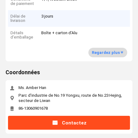
de paiement
Délai de
3 jours
livraison
Détails
Boîte + carton d'Alu
d'emballage
Regardez plus
Coordonnées
Ms. Amber Han
Parc d'industrie de No.19 Yongxu, route de No.23 Hejing,
secteur de Liwan
86-13060901678
Contactez