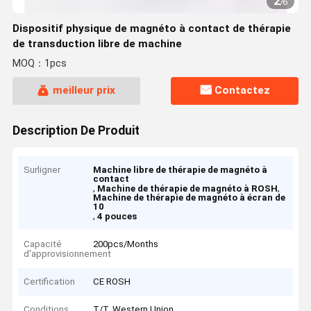
2
/
6
Dispositif physique de magnéto à contact de thérapie
de transduction libre de machine
MOQ：1pcs
meilleur prix
Contactez
Description De Produit
Surligner
Machine libre de thérapie de magnéto à
contact
,
,
Machine de thérapie de magnéto à ROSH
Machine de thérapie de magnéto à écran de
10
,
4 pouces
Capacité
200pcs/Months
d'approvisionnement
Certification
CE ROSH
Conditions
T/T, Western Union