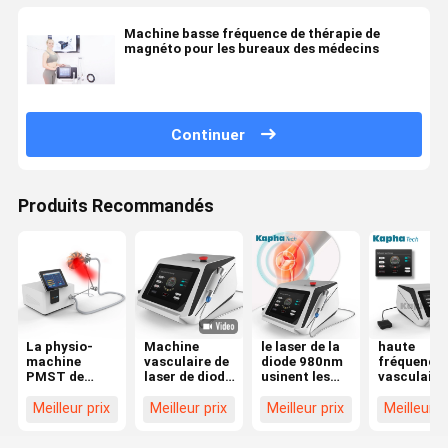
Machine basse fréquence de thérapie de
magnéto pour les bureaux des médecins
Continuer
Produits Recommandés
La physio-
Machine
le laser de la
haute
machine
vasculaire de
diode 980nm
fréquence
PMST de
laser de diode
usinent les
vasculaire
magnéto à
de retrait de
vaisseaux
solvant de
ABS
navires pour
sanguins
machine d
Meilleur prix
Meilleur prix
Meilleur prix
Meilleur p
ONDULENT le
la
vasculaires
retrait de
dispositif
physiothérapie
que l'araignée
veine de