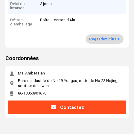
Délai de
3 jours
livraison
Détails
Boîte + carton d'Alu
d'emballage
Regardez plus
Coordonnées
Ms. Amber Han
Parc d'industrie de No.19 Yongxu, route de No.23 Hejing,
secteur de Liwan
86-13060901678
Contactez