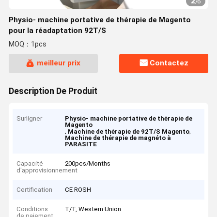
2
/
6
Physio- machine portative de thérapie de Magento
pour la réadaptation 92T/S
MOQ：1pcs
meilleur prix
Contactez
Description De Produit
Surligner
Physio- machine portative de thérapie de
Magento
,
,
Machine de thérapie de 92T/S Magento
Machine de thérapie de magnéto à
PARASITE
Capacité
200pcs/Months
d'approvisionnement
Certification
CE ROSH
Conditions
T/T, Western Union
de paiement