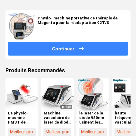
Physio- machine portative de thérapie de
Magento pour la réadaptation 92T/S
Continuer
Produits Recommandés
La physio-
Machine
le laser de la
haute
machine
vasculaire de
diode 980nm
fréquence
PMST de
laser de diode
usinent les
vasculaire
magnéto à
de retrait de
vaisseaux
solvant de
ABS
navires pour
sanguins
machine d
Meilleur prix
Meilleur prix
Meilleur prix
Meilleur p
ONDULENT le
la
vasculaires
retrait de