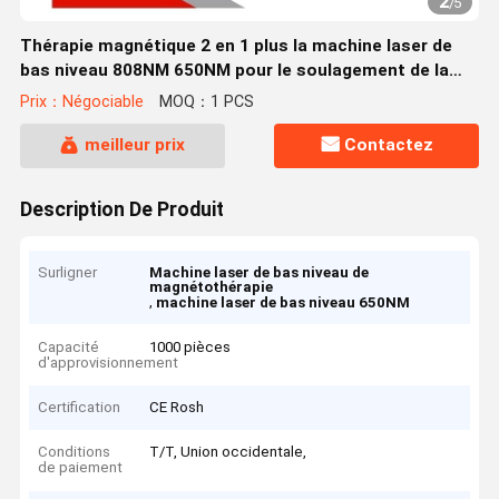
2
/
5
Thérapie magnétique 2 en 1 plus la machine laser de
bas niveau 808NM 650NM pour le soulagement de la
douleur
Prix：Négociable
MOQ：1 PCS
meilleur prix
Contactez
Description De Produit
Surligner
Machine laser de bas niveau de
magnétothérapie
,
machine laser de bas niveau 650NM
Capacité
1000 pièces
d'approvisionnement
Certification
CE Rosh
Conditions
T/T, Union occidentale,
de paiement