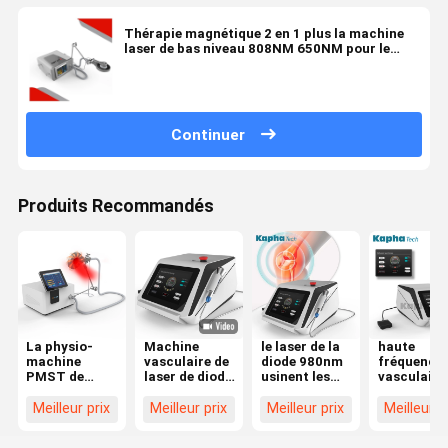
Thérapie magnétique 2 en 1 plus la machine
laser de bas niveau 808NM 650NM pour le
soulagement de la douleur
Continuer
Produits Recommandés
La physio-
Machine
le laser de la
haute
machine
vasculaire de
diode 980nm
fréquence
PMST de
laser de diode
usinent les
vasculaire
magnéto à
de retrait de
vaisseaux
solvant de
ABS
navires pour
sanguins
machine d
Meilleur prix
Meilleur prix
Meilleur prix
Meilleur p
ONDULENT le
la
vasculaires
retrait de
dispositif
physiothérapie
que l'araignée
veine de