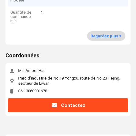
modèle
Quantité de
1
commande
min
Regardez plus
Coordonnées
Ms. Amber Han
Parc d'industrie de No.19 Yongxu, route de No.23 Hejing,
secteur de Liwan
86-13060901678
Contactez