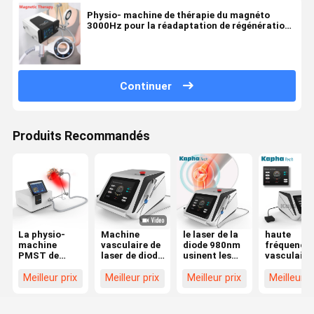
Physio- machine de thérapie du magnéto
3000Hz pour la réadaptation de régénération
de Muscule
Continuer
Produits Recommandés
La physio-
Machine
le laser de la
haute
machine
vasculaire de
diode 980nm
fréquence
PMST de
laser de diode
usinent les
vasculaire
magnéto à
de retrait de
vaisseaux
solvant de
ABS
navires pour
sanguins
machine d
Meilleur prix
Meilleur prix
Meilleur prix
Meilleur p
ONDULENT le
la
vasculaires
retrait de
dispositif
physiothérapie
que l'araignée
veine de
magnétique
veine le
l'araignée