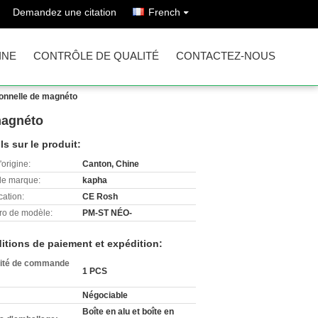
Demandez une citation
French
INE
CONTRÔLE DE QUALITÉ
CONTACTEZ-NOUS
ionnelle de magnéto
magnéto
ls sur le produit:
'origine:
Canton, Chine
e marque:
kapha
cation:
CE Rosh
o de modèle:
PM-ST NÉO-
itions de paiement et expédition:
ité de commande
1 PCS
Négociable
Boîte en alu et boîte en