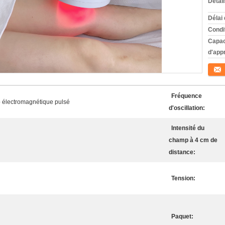
Détai
Délai 
Condi
Capac
d'app
Conta
Fréquence
 électromagnétique pulsé
d'oscillation:
Intensité du
champ à 4 cm de
distance:
Tension:
Paquet: