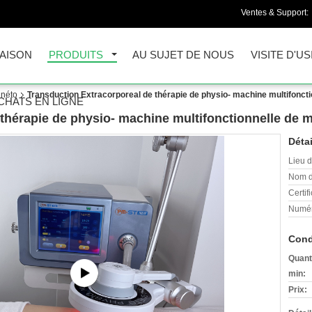
Ventes & Support:
AISON
PRODUITS
AU SUJET DE NOUS
VISITE D'US
gnéto
Transduction Extracorporeal de thérapie de physio- machine multifonct
CHATS EN LIGNE
 thérapie de physio- machine multifonctionnelle de 
Détai
Lieu d
Nom d
Certifi
Numér
Cond
Quant
min:
Prix: