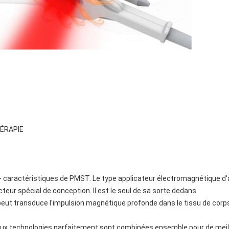
HÉRAPIE
- caractéristiques de PMST. Le type applicateur électromagnétique d
ecteur spécial de conception. Il est le seul de sa sorte dedans
eut transduce l'impulsion magnétique profonde dans le tissu de corps
eux technologies parfaitement sont combinées ensemble pour de meil