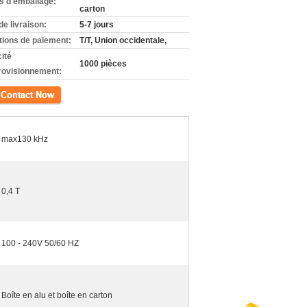
ls d'emballage:
carton
de livraison:
5-7 jours
tions de paiement:
T/T, Union occidentale,
ité
1000 pièces
rovisionnement:
ct
max130 kHz
0,4 T
100 - 240V 50/60 HZ
Boîte en alu et boîte en carton