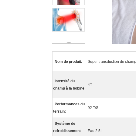
Nom de produit:
Super transduction de champ
Intensité du
4T
champ à la bobine:
Performances du
92 T/S
terrain:
Système de
refroidissement
Eau 2,5L