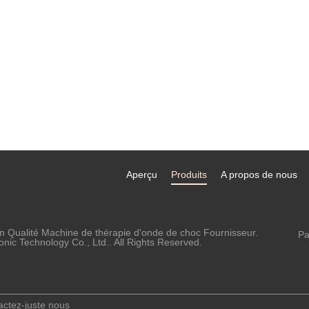
Aperçu
Produits
A propos de nous
n Qualité Machine de thérapie d'onde de choc Fournisseur.
Pa
ic Technology Co., Ltd.. All Rights Reserved.
actez-juste nous