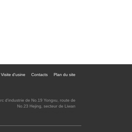
Visite d'usine
Contacts
Plan du site
rc d'industrie de No.19 Yongxu, route de
No.23 Hejing, secteur de Liwan
ki_kaphatech@163.com