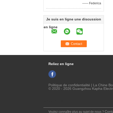
—— Federica
Je suis en ligne une discussion
en ligne
Reliez en ligne
Politique de confidentialité
| La Chine Bo
© 2020 - 2026 Guangzhou Kapha Electron
Site mobile
Cont
Voulez connaître plus au sujet de nous ?