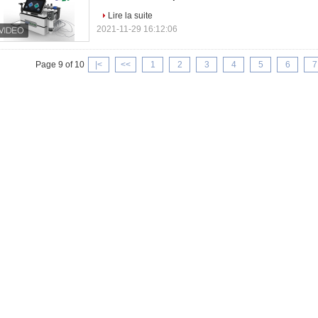
Lire la suite
2021-11-29 16:12:06
Page 9 of 10
|<
<<
1
2
3
4
5
6
7