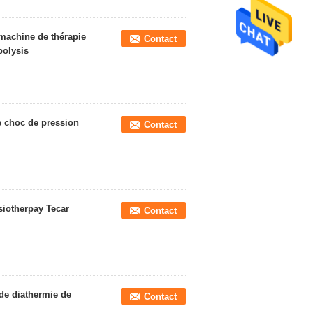
 machine de thérapie
Contact
polysis
e choc de pression
Contact
siotherpay Tecar
Contact
de diathermie de
Contact