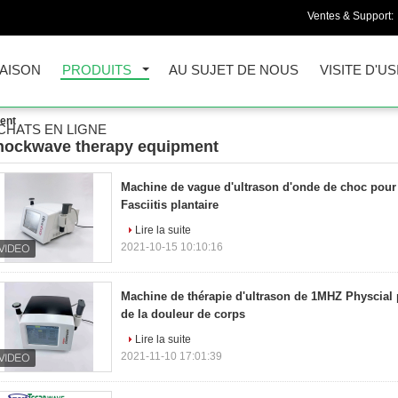
Ventes & Support:
AISON
PRODUITS
AU SUJET DE NOUS
VISITE D'US
ent
CHATS EN LIGNE
hockwave therapy equipment
00)
Machine de vague d'ultrason d'onde de choc pour l
Fasciitis plantaire
Lire la suite
2021-10-15 10:10:16
Machine de thérapie d'ultrason de 1MHZ Physcial
de la douleur de corps
Lire la suite
2021-11-10 17:01:39