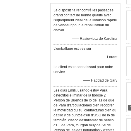
Le dispositif a rencontré les passages,
grand contact de bonne qualité avec
l'equeipment idéal de la livraison rapide
de vendeur pour le rebalilitation du
cheval
—— Rasiewiccz de Karolina
L'emballage est très sûr
—— Lorant
Le client est reconnaissant pour notre
service
—— Haddad de Gary
Les días Emili, usando estoy Para,
osteofitos eliminar de la fibrose y,
Person de Buenos de lo de las de que
de Para d'articulaciones d'en recobren
le movilidad du su, contracturas d'en du
gatillo y de puntos d'en d'USO de lo de
también, ciático desinflamar de nervio
d'EL de Para, fourgon muy de Se de
Person de las des patologías y d'estas