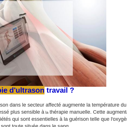
pie d'ultrason
travail ?
ason dans le secteur affecté augmente la température du 
essé plus sensible à
thérapie manuelle
. Cette augmenta
la
étés qui sont essentielles à la guérison telle que l'oxygè
, sont toute située dans le sang.