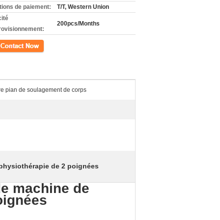
tions de paiement:
T/T, Western Union
ité
200pcs/Months
rovisionnement:
ct
ire pian de soulagement de corps
physiothérapie de 2 poignées
 de machine de
oignées