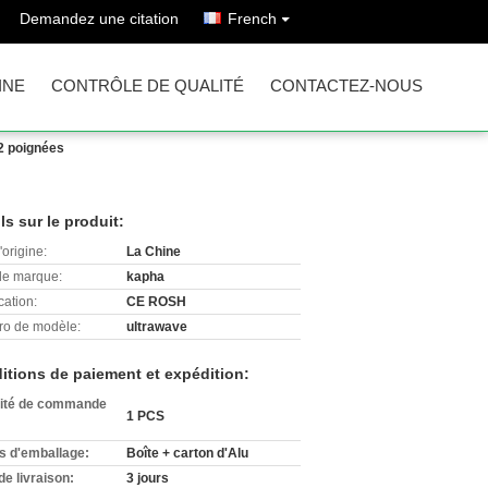
Demandez une citation
French
INE
CONTRÔLE DE QUALITÉ
CONTACTEZ-NOUS
 2 poignées
ls sur le produit:
'origine:
La Chine
e marque:
kapha
cation:
CE ROSH
o de modèle:
ultrawave
itions de paiement et expédition:
ité de commande
1 PCS
ls d'emballage:
Boîte + carton d'Alu
de livraison:
3 jours