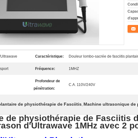
Condi
Capac
d'app
Conta
'Ultrawave
Caractéristique:
Douleur lombo-sacrée de fasciitis planta
 sport
Fréquence:
1MHZ
Profondeur de
C.A. 110V/240V
pénétration:
lantaire de physiothérapie de Fasciitis
Machine ultrasonique de 
,
e de physiothérapie de Fasciitis
trason d'Ultrawave 1MHz avec 2 p