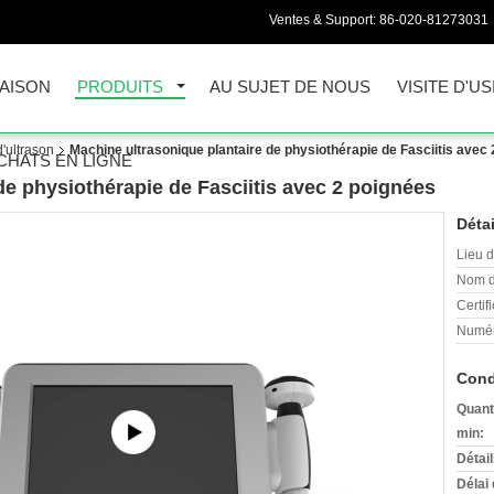
Ventes & Support:
86-020-81273031
AISON
PRODUITS
AU SUJET DE NOUS
VISITE D'US
'ultrason
Machine ultrasonique plantaire de physiothérapie de Fasciitis avec
CHATS EN LIGNE
de physiothérapie de Fasciitis avec 2 poignées
Détai
Lieu d
Nom d
Certifi
Numér
Cond
Quant
min:
Détai
Délai 