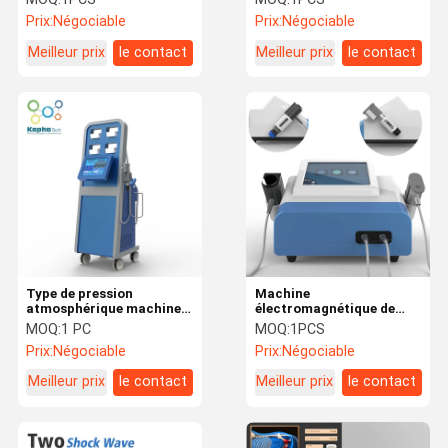
portative de thérapie
médicale de machine de
Prix:
Négociable
Prix:
Négociable
d'onde de choc pour l'ED
double
Meilleur prix
le contact
Meilleur prix
le contact
Type de pression
Machine
atmosphérique machine
électromagnétique de
de thérapie d'ESWT pour
thérapie de la vague 21HZ
MOQ:
1 PC
MOQ:
1PCS
la diminution de cellulites
double ESWT d'ED
Prix:
Négociable
Prix:
Négociable
de Cryolipolysis
Meilleur prix
le contact
Meilleur prix
le contact