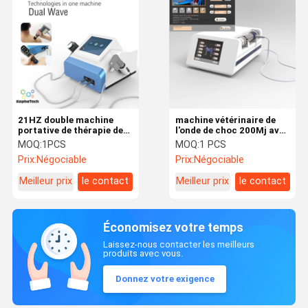
21HZ double machine
machine vétérinaire de
portative de thérapie de
l'onde de choc 200Mj avec
la vague ESWT pour l'ED
les émetteurs 5pcs
MOQ:
1PCS
MOQ:
1 PCS
Prix:
Négociable
Prix:
Négociable
Meilleur prix
le contact
Meilleur prix
le contact
Économisez votre temps
Laissez-nous contacter les meilleurs
produits avec vous.
Donnez votre exigence