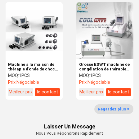
Machine à la maison de
Grosse ESWT machine de
thérapie d'onde de choc
congélation de thérapie
de conception d'écran
de 150MM Cryolipolysis
MOQ:
1PCS
MOQ:
1PCS
tactile pour le traitement
Prix:
Négociable
Prix:
Négociable
de dysfonctionnement
érectile
Meilleur prix
le contact
Meilleur prix
le contact
Regardez plus
Laisser Un Message
Nous Vous Répondrons Rapidement