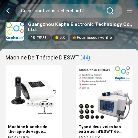
Guangzhou Kapha Electronic Technology Co.,
Ltd.
10
5.0
Fournisseur vérifié
YEARS
Machine De Thérapie D'ESWT
(44)
Machine blanche de
Type à deux voies bas
thérapie de vague
entretien d'ESWT de
électrique, machine
thérapie vague portative
MOQ:
1PCS
MOQ:
1PCS