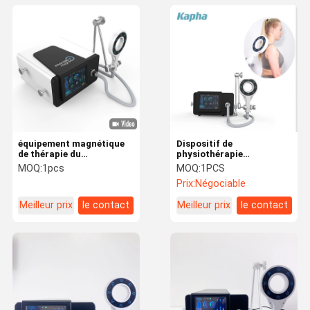
équipement magnétique
Dispositif de
de thérapie du
physiothérapie
soulagement de la
d'ostéoarthrite
MOQ:
1pcs
MOQ:
1PCS
douleur 100khz musculo-
d'impulsion
Prix:
Négociable
squelettique
électromagnétique de
machine de thérapie de
Meilleur prix
le contact
Meilleur prix
le contact
magnéto à Rosh