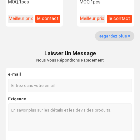
thérapie de magnéto pour
130KHz pour les maladies
MOQ:
1pcs
MOQ:
1pcs
la douleur chronique
communes dégénératives
Meilleur prix
le contact
Meilleur prix
le contact
Contrôle De
Contactez-
Demandez
Shopping
Qualité
Nous
Une Citation
Online
Regardez plus
Machine de thérapie d'onde de choc
Laisser Un Message
Machine de thérapie de Tecar
Nous Vous Répondrons Rapidement
Machine de thérapie de magnéto
e-mail
Machine de thérapie d'ultrason
Machine de thérapie de pression atmosphérique
Exigence
Machine de thérapie d'ESWT
Machine électromagnétique de thérapie
Grosse machine de congélation de Cryolipolysis