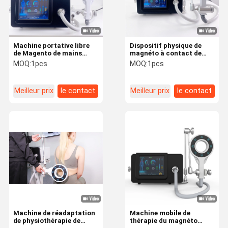
Machine portative libre
Dispositif physique de
de Magento de mains
magnéto à contact de
physio- pour la douleur
thérapie de transduction
MOQ:
1pcs
MOQ:
1pcs
lombo-sacrée d'Injuiry de
libre de machine
sport
Meilleur prix
le contact
Meilleur prix
le contact
Maison
Produits
Au Sujet De
Visite
Nous
D'usine
Machine de réadaptation
Machine mobile de
de physiothérapie de
thérapie du magnéto