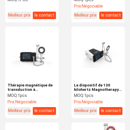
Injuiry Fasciitis plantaire
douleur de machine de
Prix:
Négociable
240V Magnotherapy
Meilleur prix
le contact
Meilleur prix
le contact
Thérapie magnétique de
Le dispositif de 130
transduction à
kilohertz Magnotherapy a
pénétration de magnéto
palpité des machines de
MOQ:
1pcs
MOQ:
1pcs
de machine profonde
thérapie de champ
Prix:
Négociable
Prix:
Négociable
Extracorporeal de
magnétique
thérapie pour le
Meilleur prix
le contact
Meilleur prix
le contact
soulagement de la
douleur