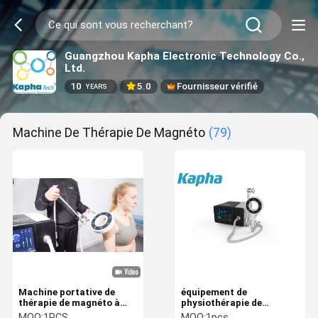
Guangzhou Kapha Electronic Technology Co.,
Ltd.
10
5.0
Fournisseur vérifié
YEARS
Machine De Thérapie De Magnéto
(79)
Machine portative de
équipement de
thérapie de magnéto à
physiothérapie de
clinique pour le sport
soulagement de la
MOQ:
1PCS
MOQ:
1pcs