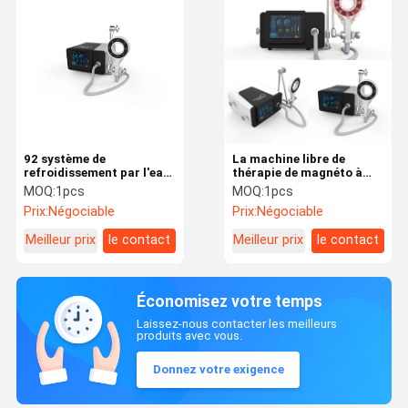
92 système de
La machine libre de
refroidissement par l'eau
thérapie de magnéto à
de la machine 2.5L de
main a palpité
MOQ:
1pcs
MOQ:
1pcs
thérapie de magnéto à
transduction superbe de
Prix:
Négociable
Prix:
Négociable
T/S
champ
électromagnétique
Meilleur prix
le contact
Meilleur prix
le contact
Économisez votre temps
Laissez-nous contacter les meilleurs
produits avec vous.
Donnez votre exigence