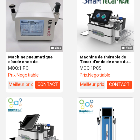
Machine photodynamique de thérapie
Machine de radiofréquence
Microneedling rf partiel
Machine de physiothérapie de laser
Machine pneumatique
Machine de thérapie de
d'onde choc de
Tecar d'onde de choc du
physiothérapie
vide SME pour le
MOQ:
1 PC
MOQ:
1PCS
d'Ultrasoud pour le
traitement de fasce
Prix:
Negotiable
Prix:
Negotiable
soulagement de la
douleur d'épaule
Meilleur prix
CONTACT
Meilleur prix
CONTACT