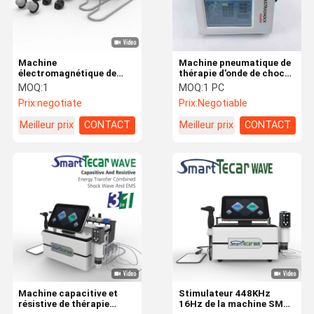
Machine
Machine pneumatique de
électromagnétique de
thérapie d'onde de choc
réduction et de
de l'ultrason 21Hz
MOQ:
1
MOQ:
1 PC
soulagement de la
Prix:
negotiate
Prix:
Negotiable
douleur de cellulites de
physiothérapie d'onde de
Meilleur prix
CONTACT
Meilleur prix
CONTACT
choc de vide
Accueil
Produits
A Propos De
Contact
Nous
Machine capacitive et
Stimulateur 448KHz
résistive de thérapie
16Hz de la machine SME