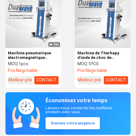
Machine pneumatique
Machine de Therhapy
électromagnétique
d'onde de choc de
verticale de thérapie
Physcial ED 21HZ d'écran
MOQ:
1pcs
MOQ:
1PCS
d'onde de choc d'ESWT
tactile
Prix:
Negotiable
Prix:
Negotiable
Meilleur prix
CONTACT
Meilleur prix
CONTACT
Économisez votre temps
Laissez-nous contacter les meilleurs
produits avec vous.
Donnez votre exigence