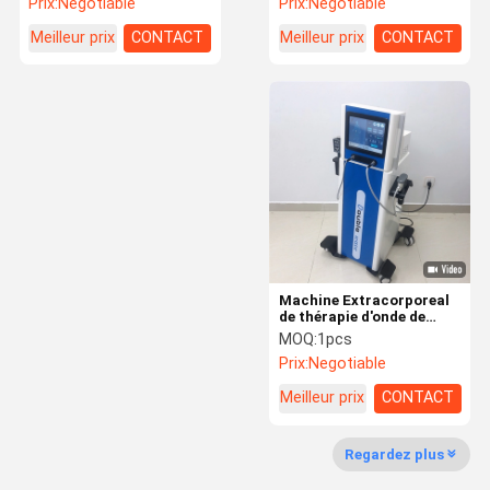
Prix:
Negotiable
Prix:
Negotiable
électromagnétique Tecar
de muscle
Meilleur prix
CONTACT
Meilleur prix
CONTACT
Machine Extracorporeal
de thérapie d'onde de
choc (ESWT) pour le
MOQ:
1pcs
soulagement de la
Prix:
Negotiable
douleur injuiry de sport
Meilleur prix
CONTACT
Regardez plus