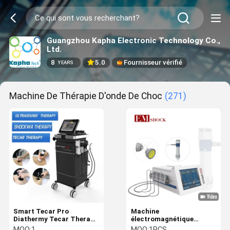
Guangzhou Kapha Electronic Technology Co.,
Ltd.
8
5.0
Fournisseur vérifié
YEARS
Machine De Thérapie D'onde De Choc
(271)
Smart Tecar Pro
Machine
Diathermy Tecar Therapy
électromagnétique
ESWT Machine de
acoustique d'onde de
MOQ:
1
MOQ:
1PCS