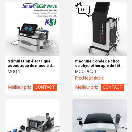
Stimulation électrique
machine d'onde de choc
acoustique de muscle de
de physiothérapie de tête
machine de diathermie
de 60mm Tecar pour la
MOQ:
1
MOQ:
PCs 1
d'onde de choc de Tecar
blessure de sport
Prix:
Negotiable
Meilleur prix
CONTACT
Meilleur prix
CONTACT