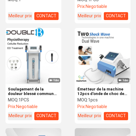
physiothérapie par ondes
choc de physiothérapie
Prix:
Negotiable
de choc et ultrasons pour
pour le
les fascias et les douleurs
dysfonctionnement
Meilleur prix
CONTACT
Meilleur prix
CONTACT
corporelles
érectile
Soulagement de la
Émetteur de la machine
douleur blessé commun
12pcs d'onde de choc de
d'onde de choc de
physiothérapie du
MOQ:
1PCS
MOQ:
1pcs
thérapie de machine de
soulagement de la
Prix:
Negotiable
Prix:
Negotiable
blessures acoustiques de
douleur 1Hz
sports
Meilleur prix
CONTACT
Meilleur prix
CONTACT