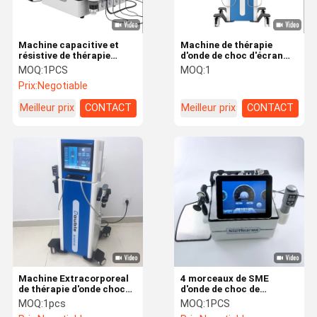
Machine capacitive et
Machine de thérapie
résistive de thérapie
d'onde de choc d'écran
d'onde de choc de
tactile de 10,4 pouces
MOQ:
1PCS
MOQ:
1
Diathermal
pour le
Prix:
Negotiable
Eletromagnetic
dysfonctionnement du
soulagement de la
Meilleur prix
CONTACT
Meilleur prix
CONTACT
douleur ED
Machine Extracorporeal
4 morceaux de SME
de thérapie d'onde choc
d'onde de choc de
dans le fasciitis plantaire
thérapie de machine de
MOQ:
1pcs
MOQ:
1PCS
musculo-squelettique
traitement de stimulation