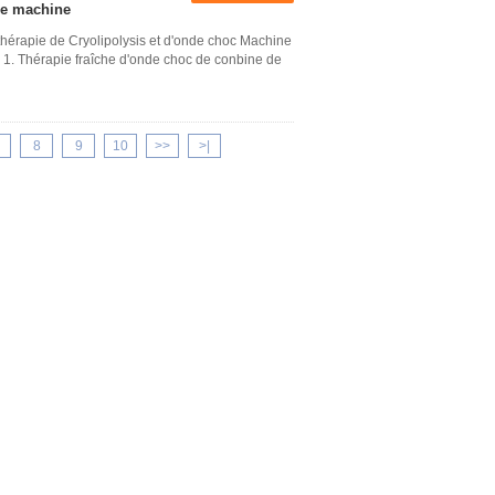
 de machine
thérapie de Cryolipolysis et d'onde choc Machine
 1. Thérapie fraîche d'onde choc de conbine de
8
9
10
>>
>|