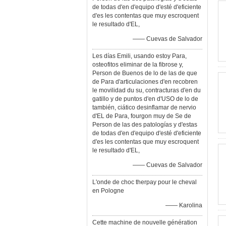
de todas d'en d'equipo d'esté d'eficiente
d'es les contentas que muy escroquent
le resultado d'EL,
—— Cuevas de Salvador
Les días Emili, usando estoy Para,
osteofitos eliminar de la fibrose y,
Person de Buenos de lo de las de que
de Para d'articulaciones d'en recobren
le movilidad du su, contracturas d'en du
gatillo y de puntos d'en d'USO de lo de
también, ciático desinflamar de nervio
d'EL de Para, fourgon muy de Se de
Person de las des patologías y d'estas
de todas d'en d'equipo d'esté d'eficiente
d'es les contentas que muy escroquent
le resultado d'EL,
—— Cuevas de Salvador
L'onde de choc therpay pour le cheval
en Pologne
—— Karolina
Cette machine de nouvelle génération