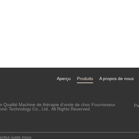
Aperçu
Produits
A propos de nous
n Qualité Machine de thérapie d'onde de choc Fournisseur.
Pa
ic Technology Co., Ltd.. All Rights Reserved.
actez-juste nous