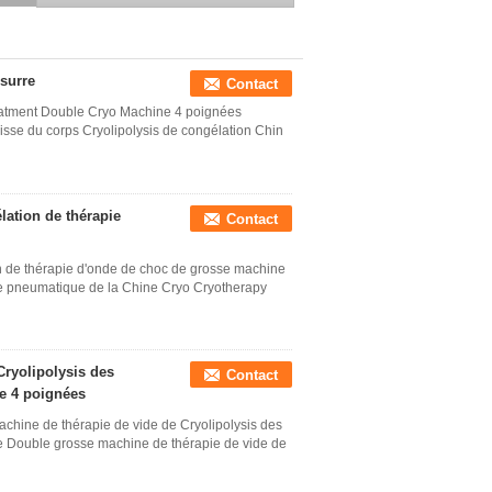
pression atmosphérique
réduisent Cryotherapy
amincissant la machine
surre
Contact
reatment Double Cryo Machine 4 poignées
aisse du corps Cryolipolysis de congélation Chin
lation de thérapie
Contact
n de thérapie d'onde de choc de grosse machine
se pneumatique de la Chine Cryo Cryotherapy
Cryolipolysis des
Contact
de 4 poignées
achine de thérapie de vide de Cryolipolysis des
re Double grosse machine de thérapie de vide de