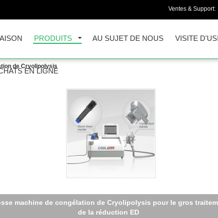
Ventes & Support:
AISON
PRODUITS
AU SUJET DE NOUS
VISITE D'US
ion de Cryolipolysis
CHATS EN LIGNE
achine de congélation Extracorporeal de Cryolipolysis d'onde ch
grosse