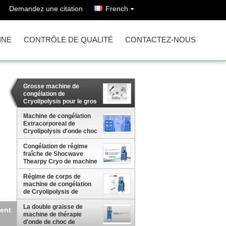
Demandez une citation
French
INE
CONTRÔLE DE QUALITÉ
CONTACTEZ-NOUS
Grosse machine de
congélation de
Cryolipolysis pour le gros
traitement de la réduction
ED
Machine de congélation
Extracorporeal de
Cryolipolysis d'onde choc
grosse
Congélation de régime
fraîche de Shocwave
Thearpy Cryo de machine
d'enlèvement de cellulites
grosse
Régime de corps de
machine de congélation
de Cryolipolysis de
cavitation de vide gros
La double graisse de
oc
machine de thérapie
d'onde de choc de