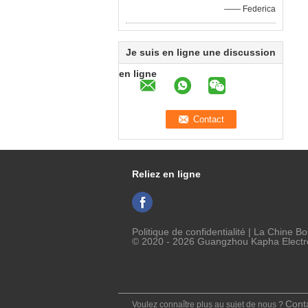
—— Federica
Je suis en ligne une discussion
en ligne
Reliez en ligne
Politique de confidentialité
| La Chine Bo
© 2020 - 2026 Guangzhou Kapha Electron
Site mobile
Cont
Voulez connaître plus au sujet de nous ?