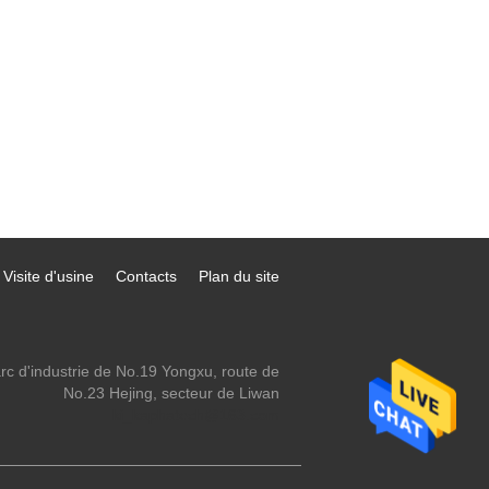
Visite d'usine
Contacts
Plan du site
rc d'industrie de No.19 Yongxu, route de
No.23 Hejing, secteur de Liwan
ki_kaphatech@163.com