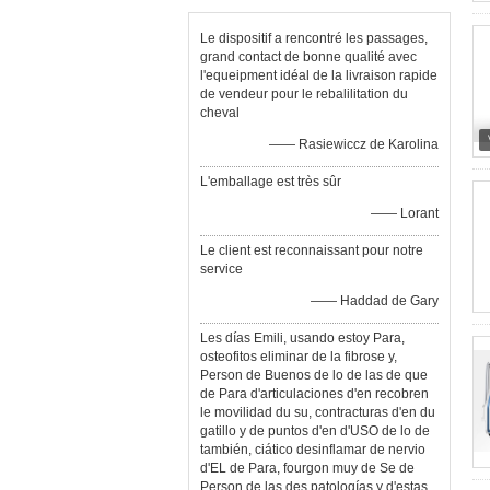
Le dispositif a rencontré les passages,
grand contact de bonne qualité avec
l'equeipment idéal de la livraison rapide
de vendeur pour le rebalilitation du
cheval
—— Rasiewiccz de Karolina
L'emballage est très sûr
—— Lorant
Le client est reconnaissant pour notre
service
—— Haddad de Gary
Les días Emili, usando estoy Para,
osteofitos eliminar de la fibrose y,
Person de Buenos de lo de las de que
de Para d'articulaciones d'en recobren
le movilidad du su, contracturas d'en du
gatillo y de puntos d'en d'USO de lo de
también, ciático desinflamar de nervio
d'EL de Para, fourgon muy de Se de
Person de las des patologías y d'estas