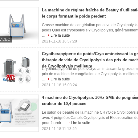
La machine de régime fraîche de Beatuy d'utilisat
le corps formant le poids perdent
Grosse machine de congélation portative de Cryolipolysis
poids Quel est cryolipolysis ? Cryolipolysis, généralemen
...
Lire la suite
2021-11-18 16:37:28
Cryotherapy/perte de poids/Cryo amincissant la 
thérapie de vide de Cryolipolysis des prix de mac
de Cryolipolysis meilleure
Cryotherapy/perte de poids/Cryo amincissant la grosse m
prix de machine de congélation de Cryolipolysis meilleur
...
Lire la suite
2021-11-18 15:03:24
4 machine de Cryolipolysis 30Hz SME de poignées 
couleur de 10,4 pouces
Le salon de beauté de la machine CRYO de Cryolipolysis
avec 4 poignées Cartels Cryolipolysis et Electropratio
pour fournir ...
Lire la suite
2021-11-18 11:13:49