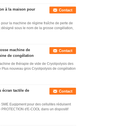
ion à la maison pour
Contact
 pour la machine de régime fraîche de perte de
t désigné sous le nom de la grosse congélation,
grosse machine de
Contact
hine de congélation
achine de thérapie de vide de Cryolipolysis des
e Plus nouveau gros Cryolipolysis de congélation
écran tactile de
Contact
 SME Euqipment pour des cellulites réduisent
n de PROTECTION d'E-COOL dans un dispositif