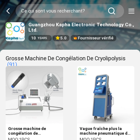
Guangzhou Kapha Electronic Technology Co.,
Ltd.
10
5.0
Fournisseur vérifié
YEARS
Grosse Machine De Congélation De Cryolipolysis
(91)
Grosse machine de
Vague fraîche plus la
congélation de
machine pneumatique de
Cryolipolysis pour le gros
dispositif d'onde choc du
MOQ:
1PCS
MOQ:
1PCS