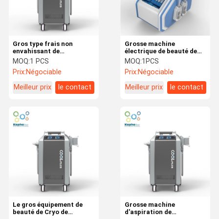
Gros type frais non
Grosse machine
envahissant de
électrique de beauté de
combinaison de la
machine de stimulation
MOQ:
1 PCS
MOQ:
1PCS
chaleur de machine de
de Muslce de machine de
Prix:
Négociable
Prix:
Négociable
congélation de
congélation de
Cryolipolysis
Cryolipolysis pour la
Meilleur prix
le contact
Meilleur prix
le contact
perte de poids
Maison
Produits
Au Sujet De
Visite
Nous
D'usine
Le gros équipement de
Grosse machine
beauté de Cryo de
d'aspiration de