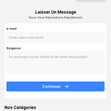
Jet Peel Machine
Laisser Un Message
Nous Vous Répondrons Rapidement
Machine électrique de stimulation de muscle
Machine de physiothérapie d'ultrason
e-mail
Machine photodynamique de thérapie
Exigence
Machine de radiofréquence
Microneedling rf partiel
Machine de physiothérapie de laser
Continuer
Nos Catégories