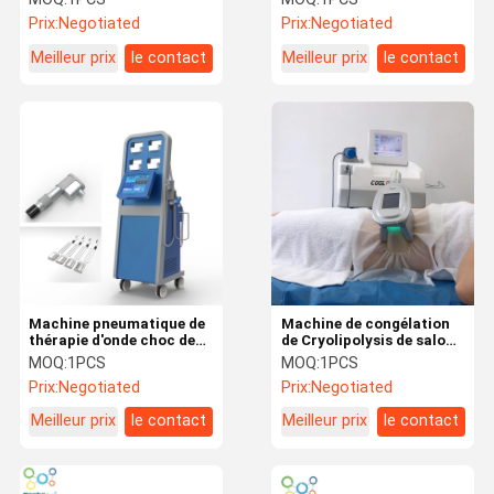
traitement de la
traitement 2in1 de
Prix:
Negotiated
Prix:
Negotiated
réduction ED
Cryolipolysis de thérapie
d'onde choc
Meilleur prix
le contact
Meilleur prix
le contact
Machine pneumatique de
Machine de congélation
thérapie d'onde choc de
de Cryolipolysis de salon
Cryolipolysis
grosse avec l'onde choc
MOQ:
1PCS
MOQ:
1PCS
Prix:
Negotiated
Prix:
Negotiated
Meilleur prix
le contact
Meilleur prix
le contact